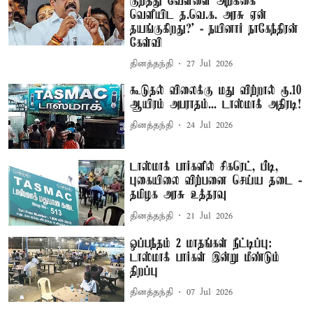
குறித்து வெள்ளை அறிக்கை
வெளியிட த.வெ.க. அரசு ஏன்
தயங்குகிறது?' - நயினார் நாகேந்திரன்
கேள்வி
தினத்தந்தி
27 Jul 2026
கூடுதல் விலைக்கு மது விற்றால் ரூ.10
ஆயிரம் அபராதம்... டாஸ்மாக் அதிரடி!
தினத்தந்தி
24 Jul 2026
டாஸ்மாக் பார்களில் சிகரெட், பீடி,
புகையிலை விற்பனை செய்ய தடை -
தமிழக அரசு உத்தரவு
தினத்தந்தி
21 Jul 2026
ஒப்பந்தம் 2 மாதங்கள் நீட்டிப்பு:
டாஸ்மாக் பார்கள் இன்று மீண்டும்
திறப்பு
தினத்தந்தி
07 Jul 2026