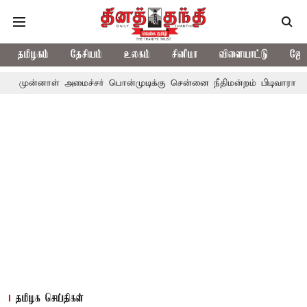
தமிழகம்
தேசியம்
உலகம்
சினிமா
விளையாட்டு
ஜோத
ள் அமைச்சர் பொன்முடிக்கு சென்னை நீதிமன்றம் பிடிவாராண்ட்
தொலை
தமிழக செய்திகள்