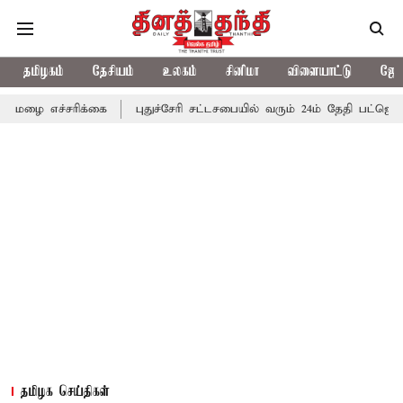
தமிழகம்
தேசியம்
உலகம்
சினிமா
விளையாட்டு
ஜோத
ரிக்கை
புதுச்சேரி சட்டசபையில் வரும் 24ம் தேதி பட்ஜெட் தாக்கல் செ
தமிழக செய்திகள்