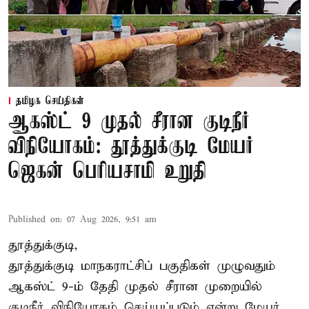
தமிழக செய்திகள்
ஆகஸ்ட் 9 முதல் சீரான குடிநீர்
விநியோகம்: தூத்துக்குடி மேயர்
ஜெகன் பெரியசாமி உறுதி
Published on
:
07 Aug 2026, 9:51 am
தூத்துக்குடி,
தூத்துக்குடி மாநகராட்சி
ப் பகுதிகள் முழுவதும்
ஆகஸ்ட் 9-ம் தேதி முதல் சீரான முறையில்
குடிநீர் விநியோகம் செய்யப்படும் என்று மேயர் ...