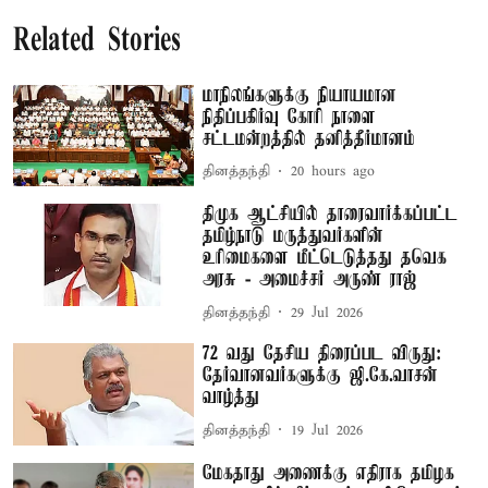
Related Stories
மாநிலங்களுக்கு நியாயமான
நிதிப்பகிர்வு கோரி நாளை
சட்டமன்றத்தில் தனித்தீர்மானம்
தினத்தந்தி
20 hours ago
திமுக ஆட்சியில் தாரைவார்க்கப்பட்ட
தமிழ்நாடு மருத்துவர்களின்
உரிமைகளை மீட்டெடுத்தது தவெக
அரசு - அமைச்சர் அருண் ராஜ்
தினத்தந்தி
29 Jul 2026
72 வது தேசிய திரைப்பட விருது:
தேர்வானவர்களுக்கு ஜி.கே.வாசன்
வாழ்த்து
தினத்தந்தி
19 Jul 2026
மேகதாது அணைக்கு எதிராக தமிழக