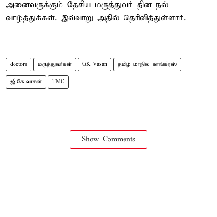
அனைவருக்கும் தேசிய மருத்துவர் தின நல்
வாழ்த்துக்கள். இவ்வாறு அதில் தெரிவித்துள்ளார்.
doctors
மருத்துவர்கள்
GK Vasan
தமிழ் மாநில காங்கிரஸ்
ஜி.கே.வாசன்
TMC
Show Comments