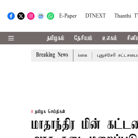
E-Paper
DTNEXT
Thanthi 
தமிழகம்
தேசியம்
உலகம்
சினி
Breaking News
டங்களுக்கு கன மழை எச்சரிக்கை
புதுச்சேரி சட்டசபையில் வர
தமிழக செய்திகள்
மாதாந்திர மின் கட