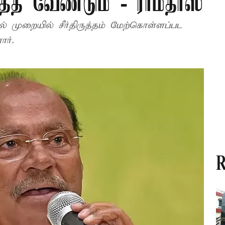
த்த வேண்டும் - ராமதாஸ்
் முறையில் சீர்திருத்தம் மேற்கொள்ளப்பட
ர்.
R