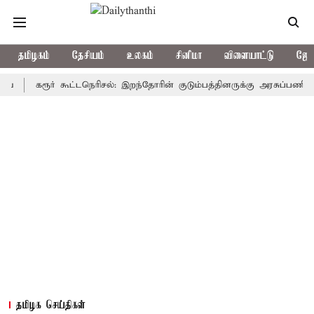
தமிழகம்
தேசியம்
உலகம்
சினிமா
விளையாட்டு
ஜோத
கரூர் கூட்டநெரிசல்: இறந்தோரின் குடும்பத்தினருக்கு அரசுப்பணி வழக்கு; 
தமிழக செய்திகள்