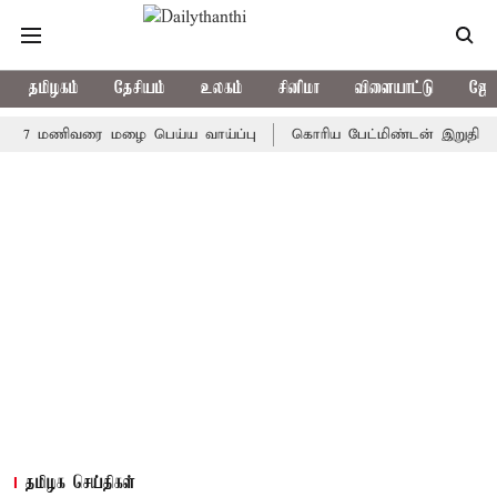
தமிழகம்
தேசியம்
உலகம்
சினிமா
விளையாட்டு
ஜோத
 7 மணிவரை மழை பெய்ய வாய்ப்பு
கொரிய பேட்மிண்டன் இறுதி போட்டி
தமிழக செய்திகள்