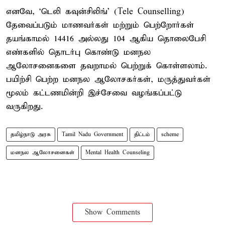
எனவே, ‘டெலி கவுன்சிலிங்’ (Tele Counselling)
தேவைப்படும் மாணவர்கள் மற்றும் பெற்றோர்கள்
தயங்காமல் 14416 அல்லது 104 ஆகிய தொலைபேசி
எண்களில் தொடர்பு கொண்டு மனநல
ஆலோசனைகளை தவறாமல் பெற்றுக் கொள்ளலாம்.
பயிற்சி பெற்ற மனநல ஆலோசகர்கள், மருத்துவர்கள்
மூலம் கட்டணமின்றி இச்சேவை வழங்கப்பட்டு
வருகிறது.
தமிழ்நாடு அரசு
Tamil Nadu Government
திட்டம்
scheme
மனநல ஆலோசனைகள்
Mental Health Counseling
Show Comments