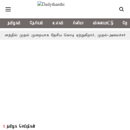
தமிழகம்
தேசியம்
உலகம்
சினிமா
விளையாட்டு
ஜோத
ல் முதல் முறையாக தேசிய கொடி ஏற்றுகிறார், முதல்-அமைச்சர் விஜய்!
தமிழக செய்திகள்