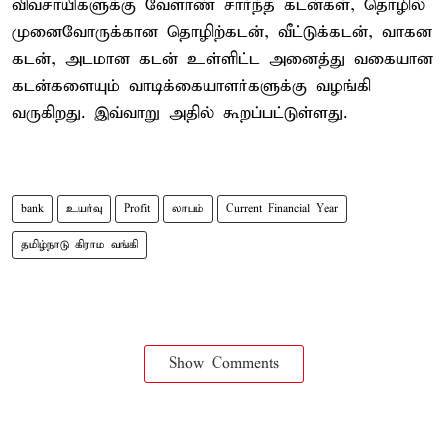
விவசாயிகளுக்கு வேளாண் சார்ந்த கடன்கள், தொழில்
முனைவோருக்கான தொழிற்கடன், வீட்டுக்கடன், வாகன
கடன், அடமான கடன் உள்ளிட்ட அனைத்து வகையான
கடன்களையும் வாடிக்கையாளர்களுக்கு வழங்கி
வருகிறது. இவ்வாறு அதில் கூறப்பட்டுள்ளது.
bank
உயர்வு
Profit
லாபம்
Current Financial Year
தமிழ்நாடு கிராம வங்கி
Show Comments