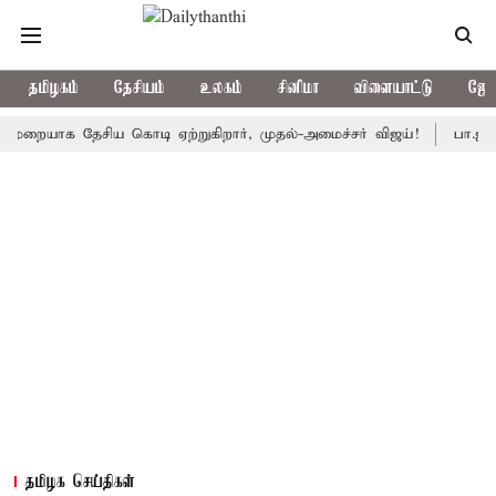
தமிழகம்
தேசியம்
உலகம்
சினிமா
விளையாட்டு
ஜோத
ாக தேசிய கொடி ஏற்றுகிறார், முதல்-அமைச்சர் விஜய்!
பா.ஜ.க.வை நெ
தமிழக செய்திகள்