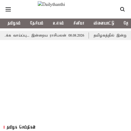
தமிழகம்
தேசியம்
உலகம்
சினிமா
விளையாட்டு
ஜோத
ய்ப்பு... இன்றைய ராசிபலன் 08.08.2026
தமிழகத்தில் இன்று மழைக்
தமிழக செய்திகள்