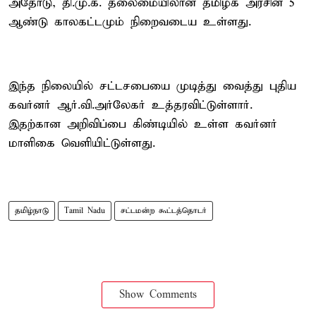
அதோடு, தி.மு.க. தலைமையிலான தமிழக அரசின் 5
ஆண்டு காலகட்டமும் நிறைவடைய உள்ளது.
இந்த நிலையில் சட்டசபையை முடித்து வைத்து புதிய
கவர்னர் ஆர்.வி.அர்லேகர் உத்தரவிட்டுள்ளார்.
இதற்கான அறிவிப்பை கிண்டியில் உள்ள கவர்னர்
மாளிகை வெளியிட்டுள்ளது.
தமிழ்நாடு
Tamil Nadu
சட்டமன்ற கூட்டத்தொடர்
Show Comments