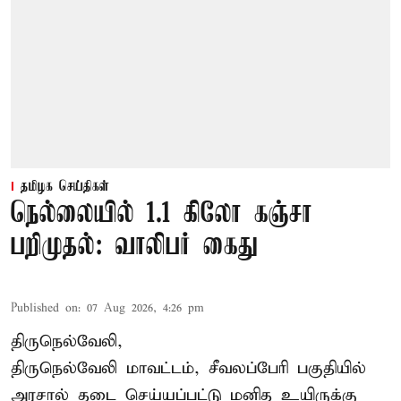
தமிழக செய்திகள்
நெல்லையில் 1.1 கிலோ கஞ்சா
பறிமுதல்: வாலிபர் கைது
Published on
:
07 Aug 2026, 4:26 pm
திருநெல்வேலி,
திருநெல்வேலி
மாவட்டம், சீவலப்பேரி பகுதியில்
அரசால் தடை செய்யப்பட்டு மனித உயிருக்கு