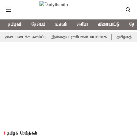
தமிழகம்
தேசியம்
உலகம்
சினிமா
விளையாட்டு
ஜோத
ைக்க வாய்ப்பு... இன்றைய ராசிபலன் 08.08.2026
தமிழகத்தில் இன்ற
தமிழக செய்திகள்