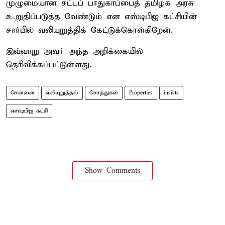
முழுமையான சட்டப் பாதுகாப்பைத் தமிழக அரசு
உறுதிப்படுத்த வேண்டும் என எஸ்டிபிஐ கட்சியின்
சார்பில் வலியுறுத்திக் கேட்டுக்கொள்கிறேன்.
இவ்வாறு அவர் அந்த அறிக்கையில்
தெரிவிக்கப்பட்டுள்ளது.
சென்னை
வலியுறுத்தல்
சொத்துகள்
Properties
insists
எஸ்டிபிஐ கட்சி
Show Comments