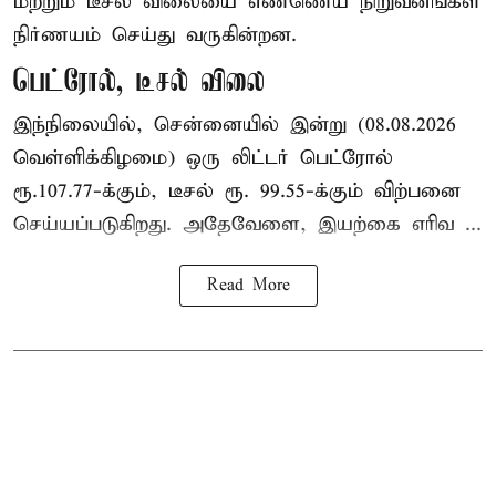
மற்றும் டீசல் விலையை எண்ணெய் நிறுவனங்கள்
நிர்ணயம் செய்து வருகின்றன.
பெட்ரோல், டீசல் விலை
இந்நிலையில், சென்னையில் இன்று (08.08.2026
வெள்ளிக்கிழமை) ஒரு லிட்டர் பெட்ரோல்
ரூ.107.77-க்கும், டீசல் ரூ. 99.55-க்கும் விற்பனை
செய்யப்படுகிறது. அதேவேளை, இயற்கை எரிவ ...
Read More