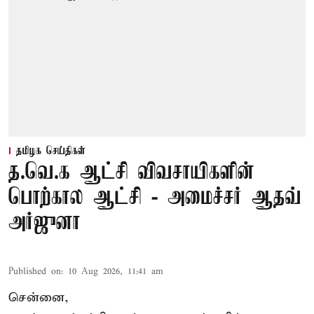
தமிழக செய்திகள்
த.வெ.க ஆட்சி விவசாயிகளின்
பொற்கால ஆட்சி - அமைச்சர் ஆதவ்
அர்ஜுனா
Published on
:
10 Aug 2026, 11:41 am
சென்னை,