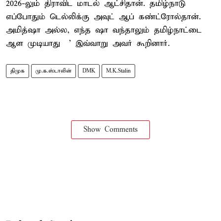
2026-லும் திராவிட மாடல் ஆட்சிதான். தமிழ்நாடு
எப்போதும் டெல்லிக்கு அவுட் ஆப் கண்ட்ரோல்தான்.
அமித்ஷா அல்ல, எந்த ஷா வந்தாலும் தமிழ்நாட்டை
ஆள முடியாது ' இவ்வாறு அவர் கூறினார்.
திமுக
மு.க.ஸ்டாலின்
DMK
M.K.Stalin
Show Comments