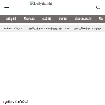
தமிழகம்
தேசியம்
உலகம்
சினிமா
விளையாட்டு
ஜோத
் விஜய்
தமிழ்த்தாய் வாழ்த்து தீர்மானம் நிறைவேற்றம்: முதல்-அமைச்சர
தமிழக செய்திகள்