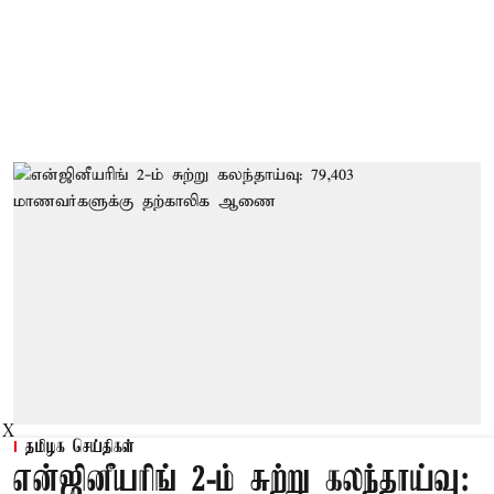
X
தமிழக செய்திகள்
என்ஜினீயரிங் 2-ம் சுற்று கலந்தாய்வு: