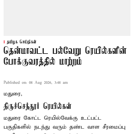
தமிழக செய்திகள்
தென்மாவட்ட பல்வேறு ரெயில்களின்
போக்குவரத்தில் மாற்றம்
Published on
:
08 Aug 2026, 3:48 am
மதுரை,
திருச்செந்தூர் ரெயில்கள்
மதுரை கோட்ட ரெயில்வேக்கு உட்பட்ட
பகுதிகளில் நடந்து வரும் தண்ட வாள சீரமைப்பு