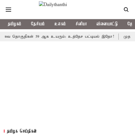
தமிழகம்
தேசியம்
உலகம்
சினிமா
விளையாட்டு
ஜோத
ொகுதிகள் 59 ஆக உயரும்: உத்தேச பட்டியல் இதோ!
முதல்-அமைச்சர
தமிழக செய்திகள்