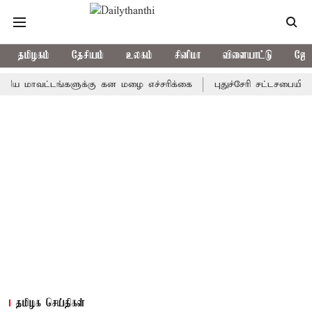
தமிழகம்
தேசியம்
உலகம்
சினிமா
விளையாட்டு
ஜோத
வட்டங்களுக்கு கன மழை எச்சரிக்கை
புதுச்சேரி சட்டசபையில் வரும்
தமிழக செய்திகள்