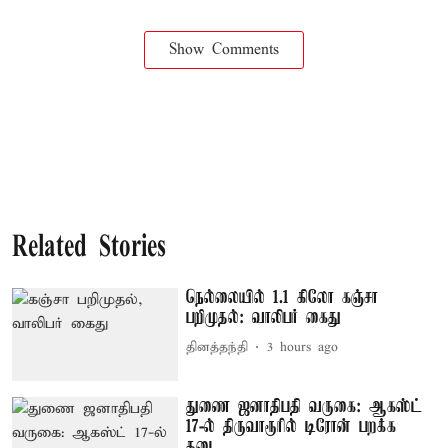
Show Comments
Related Stories
நெல்லையில் 1.1 கிலோ கஞ்சா
பறிமுதல்: வாலிபர் கைது
தினத்தந்தி
3 hours ago
துணை ஜனாதிபதி வருகை: ஆகஸ்ட்
17-ல் திருவாரூரில் டிரோன் பறக்க
தடை