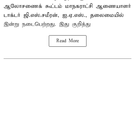
ஆலோசணைக் கூட்டம் மாநகராட்சி ஆணையாளர்
டாக்டர் ஜி.எஸ்.சமீரன், ஐ.ஏ.எஸ்., தலைமையில்
இன்று நடைபெற்றது. இது குறித்து
Read More