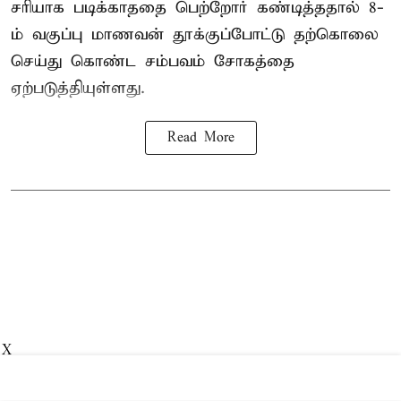
சரியாக படிக்காததை பெற்றோர் கண்டித்ததால் 8-
ம் வகுப்பு மாணவன் தூக்குப்போட்டு தற்கொலை
செய்து கொண்ட சம்பவம் சோகத்தை
ஏற்படுத்தியுள்ளது.
Read More
X