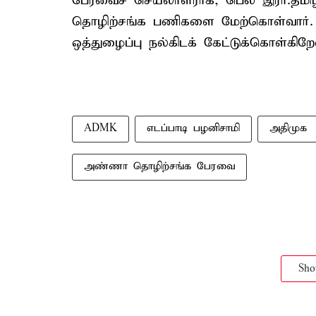
பேரவைச் செயலாளராக, பெல் இரா.தமிழரச
தொழிற்சங்க பணிகளை மேற்கொள்வார். 
ஒத்துழைப்பு நல்கிடக் கேட்டுக்கொள்கிறேன
ADMK
எடப்பாடி பழனிசாமி
அதிமுக
அண்ணா தொழிற்சங்க பேரவை
Sh