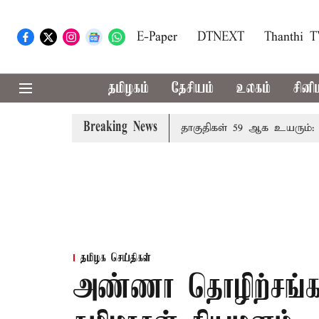
E-Paper
DTNEXT
Thanthi 
தமிழகம்
தேசியம்
உலகம்
சினி
Breaking News
டந்தால் தமிழக மக்களவை தொகுதிகள் 59 ஆக உயரும்: உத்த
தமிழக செய்திகள்
அண்ணா தொழிற்சங்