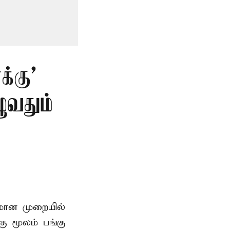
்கு’
ுவதும்
னமான முறையில்
 மூலம் பங்கு