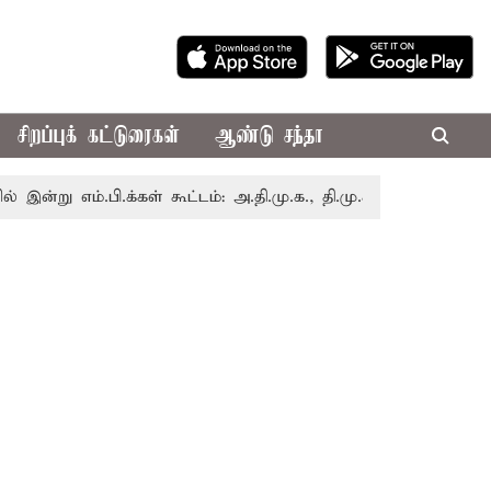
சிறப்புக் கட்டுரைகள்
ஆண்டு சந்தா
ம்.பி.க்கள் கூட்டம்: அ.தி.மு.க., தி.மு.க. உள்ளிட்ட எதிர்க்கட்ச