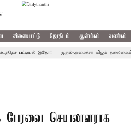
TV
மா
விளையாட்டு
ஜோதிடம்
ஆன்மிகம்
வணிகம்
ேச பட்டியல் இதோ!
முதல்-அமைச்சர் விஜய் தலைமையில் இன்று எ
க பேரவை செயலாளராக