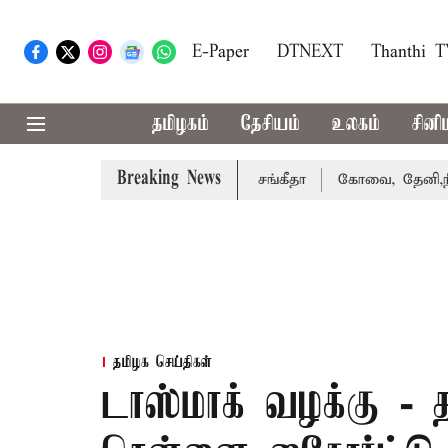
E-Paper
DTNEXT
Thanthi 
தமிழகம்
தேசியம்
உலகம்
சினி
Breaking News
்து வழக்கை வாபஸ் பெற்றார் சங்கீதா
கோவை, தேனி,நீலகிரி 
தமிழக செய்திகள்
டாஸ்மாக் வழக்கு - 