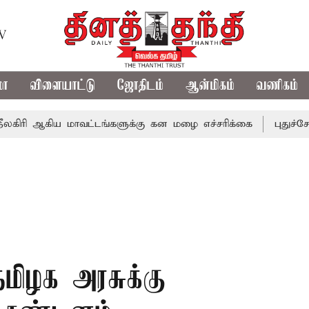
TV
மா
விளையாட்டு
ஜோதிடம்
ஆன்மிகம்
வணிகம்
ஆகிய மாவட்டங்களுக்கு கன மழை எச்சரிக்கை
புதுச்சேரி சட்
தமிழக அரசுக்கு