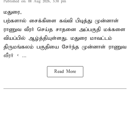
Published on
:
08 Aug 2026, 3:38 pm
மதுரை,
பற்களால் சைக்கிளை கவ்வி பிடித்து முன்னாள்
ராணுவ வீரர் செய்த சாதனை அப்பகுதி மக்களை
வியப்பில் ஆழ்த்தியுள்ளது. மதுரை மாவட்டம்
திருமங்கலம் பகுதியை சேர்ந்த
முன்னாள் ராணுவ
வீரர் < ...
Read More