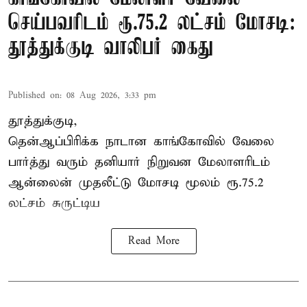
செய்பவரிடம் ரூ.75.2 லட்சம் மோசடி:
தூத்துக்குடி வாலிபர் கைது
Published on
:
08 Aug 2026, 3:33 pm
தூத்துக்குடி,
தென்ஆப்பிரிக்க நாடான
காங்கோ
வில் வேலை
பார்த்து வரும் தனியார் நிறுவன மேலாளரிடம்
ஆன்லைன் முதலீட்டு மோசடி மூலம் ரூ.75.2
லட்சம் சுருட்டிய
Read More