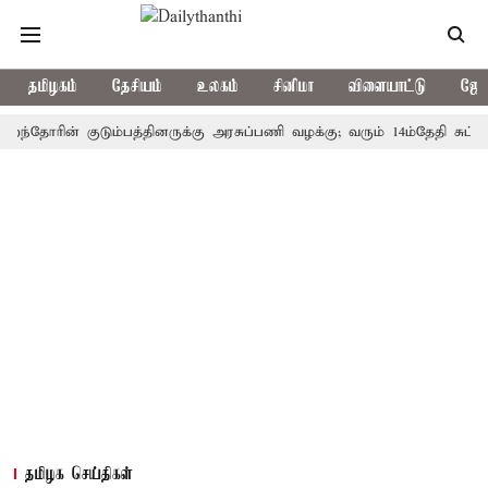
தமிழகம்
தேசியம்
உலகம்
சினிமா
விளையாட்டு
ஜோத
ரின் குடும்பத்தினருக்கு அரசுப்பணி வழக்கு; வரும் 14ம்தேதி சுப்ரீம்கோர்
தமிழக செய்திகள்