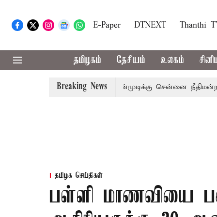
E-Paper
DTNEXT
Thanthi 
தமிழகம்
தேசியம்
உலகம்
சினி
Breaking News
முன்னாள் அமைச்சர் பொன்முடிக்கு சென்னை நீதிமன்றம் பிடிவ
தமிழக செய்திகள்
பள்ளி மாணவியை பலா