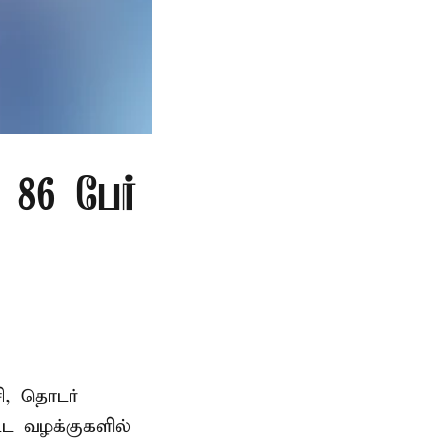
86 பேர்
ி, தொடர்
ட்ட வழக்குகளில்