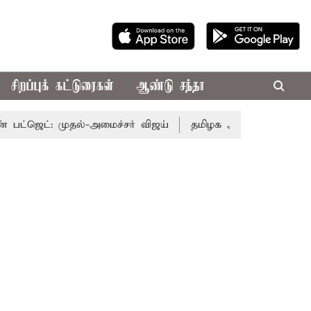
சிறப்புக் கட்டுரைகள்
ஆண்டு சந்தா
்: முதல்-அமைச்சர் விஜய்
தமிழக அரசியலில் பரபரப்பு; அமை