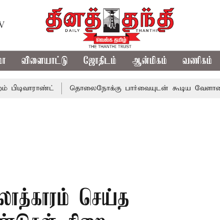
TV
மா
விளையாட்டு
ஜோதிடம்
ஆன்மிகம்
வணிகம்
ாராண்ட்
தொலைநோக்கு பார்வையுடன் கூடிய வேளாண் பட்ஜெட
த்காரம் செய்த