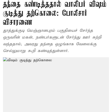
தந்தை கண்டித்ததால் வாலிபர் விஷம்
குடித்து தற்கொலை: போலீசார்
விசாரணை
தூத்துக்குடி மெஞ்ஞானபுரம் பகுதியைச் சேர்ந்த
ஒருவரின் மகன், நண்பர்களுடன் சேர்ந்து ஊர் சுற்றி
வந்ததால், அவரது தந்தை ஒழுங்காக வேலைக்கு
செல்லுமாறு கூறி கண்டித்துள்ளார்.