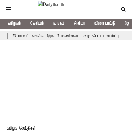
தமிழகம்
தேசியம்
உலகம்
சினிமா
விளையாட்டு
ஜோத
23 மாவட்டங்களில் இரவு 7 மணிவரை மழை பெய்ய வாய்ப்பு
கொரிய பே
தமிழக செய்திகள்