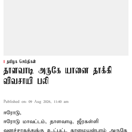
தமிழக செய்திகள்
தாளவாடி அருகே யானை தாக்கி
விவசாயி பலி
Published on
:
09 Aug 2026, 11:40 am
ஈரோடு,
ஈரோடு மாவட்டம்,
தாளவாடி
, ஜீரகள்ளி
வனச்சரகத்துக்கு உட்பட்ட காமையன்புரம் அருகே