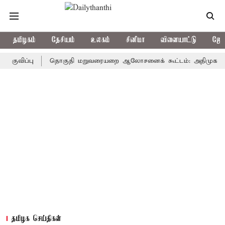
தமிழகம்
தேசியம்
உலகம்
சினிமா
விளையாட்டு
ஜோத
்பு
தொகுதி மறுவரையறை ஆலோசனைக் கூட்டம்: அதிமுக எம்பிக்கள் 
தமிழக செய்திகள்