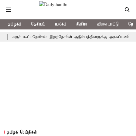
தமிழகம்
தேசியம்
உலகம்
சினிமா
விளையாட்டு
ஜோத
கரூர் கூட்டநெரிசல்: இறந்தோரின் குடும்பத்தினருக்கு அரசுப்பணி வழக்கு; வ
தமிழக செய்திகள்