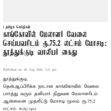
தமிழக செய்திகள்
காங்கோவில் மேலாளர் வேலை
செய்பவரிடம் ரூ.75.2 லட்சம் மோசடி:
தூத்துக்குடி வாலிபர் கைது
Published on
:
08 Aug 2026, 3:33 pm
தூத்துக்குடி,
தென்ஆப்பிரிக்க நாடான
காங்கோ
வில் வேலை
பார்த்து வரும் தனியார் நிறுவன மேலாளரிடம்
ஆன்லைன் முதலீட்டு மோசடி மூலம் ரூ.75.2
லட்சம் சுருட்டிய