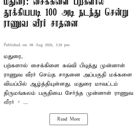
மதுரை: சைக்கிளை பற்களால்
தூக்கியபடி 100 அடி நடந்து சென்று
ராணுவ வீரர் சாதனை
Published on
:
08 Aug 2026, 3:38 pm
மதுரை,
பற்களால் சைக்கிளை கவ்வி பிடித்து முன்னாள்
ராணுவ வீரர் செய்த சாதனை அப்பகுதி மக்களை
வியப்பில் ஆழ்த்தியுள்ளது. மதுரை மாவட்டம்
திருமங்கலம் பகுதியை சேர்ந்த
முன்னாள் ராணுவ
வீரர் < ...
Read More