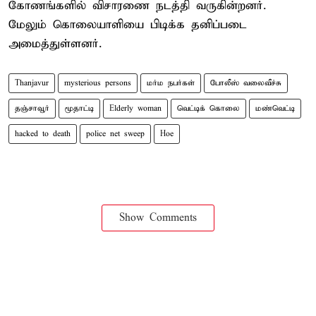
கோணங்களில் விசாரணை நடத்தி வருகின்றனர்.
மேலும் கொலையாளியை பிடிக்க தனிப்படை
அமைத்துள்ளனர்.
Thanjavur
mysterious persons
மர்ம நபர்கள்
போலீஸ் வலைவீச்சு
தஞ்சாவூர்
மூதாட்டி
Elderly woman
வெட்டிக் கொலை
மண்வெட்டி
hacked to death
police net sweep
Hoe
Show Comments