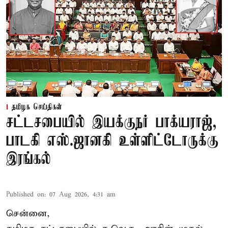
தமிழக செய்திகள்
சட்டசபையில் இயக்குநர் பாக்யராஜ்,
பாடகி எஸ்.ஜானகி உள்ளிட்டோருக்கு
இரங்கல்
Published on
:
07 Aug 2026, 4:31 am
சென்னை,