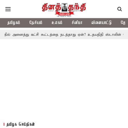
தமிழகம்
தேசியம்
உலகம்
சினிமா
விளையாட்டு
ஜோத
த்து கட்சி கூட்டத்தை நடத்தாது ஏன்? உதயநிதி ஸ்டாலின் கேள்வி
த.
தமிழக செய்திகள்