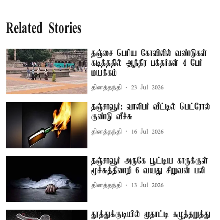
Related Stories
தஞ்சை பெரிய கோவிலில் வண்டுகள்
கடித்ததில் ஆந்திர பக்தர்கள் 4 பேர்
மயக்கம்
தினத்தந்தி
23 Jul 2026
தஞ்சாவூர்: வாலிபர் வீட்டில் பெட்ரோல்
குண்டு வீச்சு
தினத்தந்தி
16 Jul 2026
தஞ்சாவூர் அருகே பூட்டிய காருக்குள்
மூச்சுத்திணறி 6 வயது சிறுவன் பலி
தினத்தந்தி
13 Jul 2026
தூத்துக்குடியில் மூதாட்டி கழுத்தறுத்து