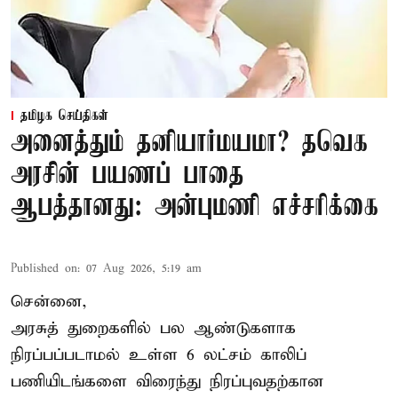
தமிழக செய்திகள்
அனைத்தும் தனியார்மயமா? தவெக
அரசின் பயணப் பாதை
ஆபத்தானது: அன்புமணி எச்சரிக்கை
Published on
:
07 Aug 2026, 5:19 am
சென்னை,
அரசுத் துறைகளில் பல ஆண்டுகளாக
நிரப்பப்படாமல் உள்ள 6 லட்சம் காலிப்
பணியிடங்களை விரைந்து நிரப்புவதற்கான