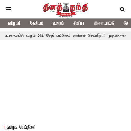
தமிழகம்
தேசியம்
உலகம்
சினிமா
விளையாட்டு
ஜோத
ல் வரும் 24ம் தேதி பட்ஜெட் தாக்கல் செய்கிறார் முதல்-அமைச்சர் ரங்கசாமி
தமிழக செய்திகள்