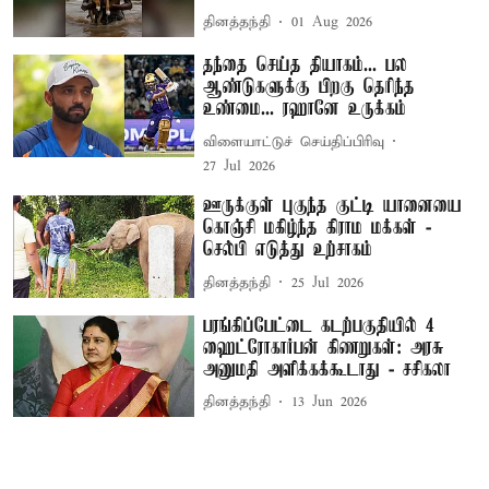
தினத்தந்தி
01 Aug 2026
தந்தை செய்த தியாகம்... பல
ஆண்டுகளுக்கு பிறகு தெரிந்த
உண்மை... ரஹானே உருக்கம்
விளையாட்டுச் செய்திப்பிரிவு
27 Jul 2026
ஊருக்குள் புகுந்த குட்டி யானையை
கொஞ்சி மகிழ்ந்த கிராம மக்கள் -
செல்பி எடுத்து உற்சாகம்
தினத்தந்தி
25 Jul 2026
பரங்கிப்பேட்டை கடற்பகுதியில் 4
ஹைட்ரோகார்பன் கிணறுகள்: அரசு
அனுமதி அளிக்கக்கூடாது - சசிகலா
தினத்தந்தி
13 Jun 2026