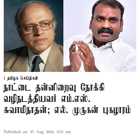
தமிழக செய்திகள்
நாட்டை தன்னிறைவு நோக்கி
வழிநடத்தியவர் எம்.எஸ்.
சுவாமிநாதன்; எல். முருகன் புகழாரம்
Published on
:
07 Aug 2026, 9:23 am