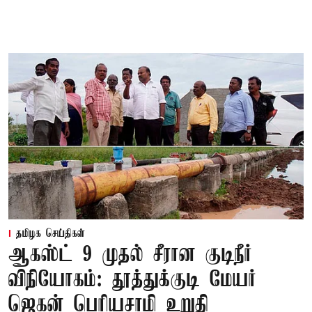
தமிழக செய்திகள்
ஆகஸ்ட் 9 முதல் சீரான குடிநீர்
விநியோகம்: தூத்துக்குடி மேயர்
ஜெகன் பெரியசாமி உறுதி