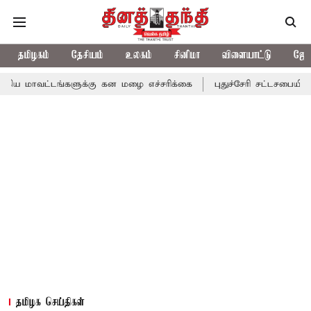
தமிழகம்
தேசியம்
உலகம்
சினிமா
விளையாட்டு
ஜோத
ங்களுக்கு கன மழை எச்சரிக்கை
புதுச்சேரி சட்டசபையில் வரும் 24ம்
தமிழக செய்திகள்