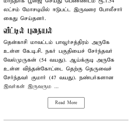
மாந்திரீக பூஜை செய்து பெண்ணிடம் ரூ.1.54
லட்சம் மோசடியில் ஈடுபட்ட இருவரை போலீசார்
கைது செய்தனர்.
வீட்டில் புதையல்
தென்காசி மாவட்டம் பாவூர்சத்திரம் அருகே
உள்ள கே.டி.சி. நகர் பகுதியைச் சேர்ந்தவர்
வேல்முருகன் (54 வயது). ஆய்க்குடி அருகே
உள்ள விந்தன்கோட்டை தெற்கு தெருவைச்
சேர்ந்தவர் குமார் (47 வயது). நண்பர்களான
இவர்கள் இருவரும ...
Read More