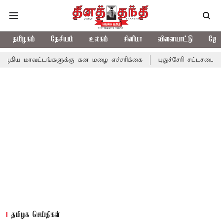
தமிழகம்
தேசியம்
உலகம்
சினிமா
விளையாட்டு
ஜோத
்டங்களுக்கு கன மழை எச்சரிக்கை
புதுச்சேரி சட்டசபையில் வரும் 24
தமிழக செய்திகள்