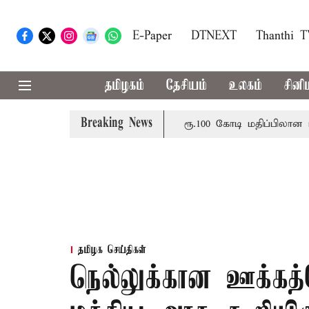
E-Paper
DTNEXT
Thanthi 
தமிழகம்
தேசியம்
உலகம்
சினி
Breaking News
 எம்பிக்கள் புறக்கணிப்பு
ரூ.100 கோடி மதிப்பிலான பழன
தமிழக செய்திகள்
நெல்லுக்கான ஊக்கத