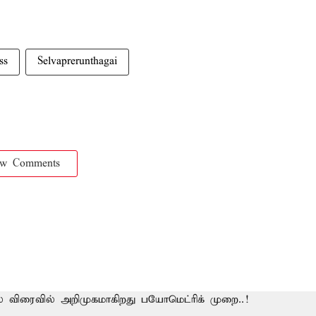
ss
Selvaprerunthagai
ow Comments