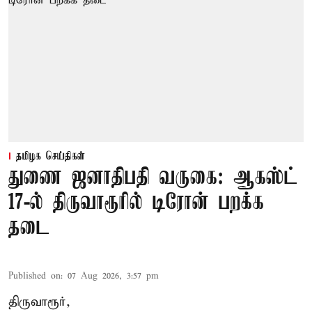
தமிழக செய்திகள்
துணை ஜனாதிபதி வருகை: ஆகஸ்ட்
17-ல் திருவாரூரில் டிரோன் பறக்க
தடை
Published on
:
07 Aug 2026, 3:57 pm
திருவாரூர்,