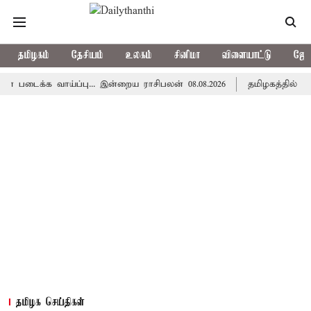
தமிழகம்
தேசியம்
உலகம்
சினிமா
விளையாட்டு
ஜோத
க வாய்ப்பு... இன்றைய ராசிபலன் 08.08.2026
தமிழகத்தில் இன்று ம
தமிழக செய்திகள்