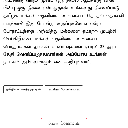
ஆட்சிக்கு வரும் முன்பு ஒரு நிலை ஆட்சிக்கு வந்த
பின்பு ஒரு நிலை என்பதுதான் உங்களது நிலைப்பாடு.
தமிழக மக்கள் தெளிவாக உள்ளனர். தேர்தல் தோல்வி
பயத்தால் இது போன்று கருப்புக்கொடி என்ற
போராட்டத்தை அறிவித்து மக்களை ஏமாற்ற முயற்சி
செய்கிறீர்கள். மக்கள் தெளிவாக உள்ளனர்.
பொதுமக்கள் தங்கள் உணர்வுகளை ஏப்ரல் 23-ஆம்
தேதி வெளிப்படுத்துவார்கள் அப்போது உங்கள்
நாடகம் அம்பலமாகும் என கூறியுள்ளார்.
தமிழிசை சவுந்தரராஜன்
Tamilisai Soundararajan
Show Comments