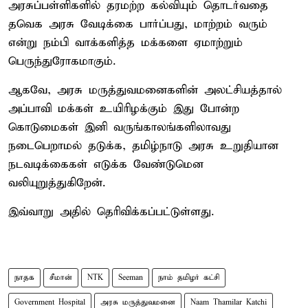
அரசுப்பள்ளிகளில் தரமற்ற கல்வியும் தொடர்வதை
தவெக அரசு வேடிக்கை பார்ப்பது, மாற்றம் வரும்
என்று நம்பி வாக்களித்த மக்களை ஏமாற்றும்
பெருந்துரோகமாகும்.
ஆகவே, அரசு மருத்துவமனைகளின் அலட்சியத்தால்
அப்பாவி மக்கள் உயிரிழக்கும் இது போன்ற
கொடுமைகள் இனி வருங்காலங்களிலாவது
நடைபெறாமல் தடுக்க, தமிழ்நாடு அரசு உறுதியான
நடவடிக்கைகள் எடுக்க வேண்டுமென
வலியுறுத்துகிறேன்.
இவ்வாறு அதில் தெரிவிக்கப்பட்டுள்ளது.
நாதக
சீமான்
NTK
Seeman
நாம் தமிழர் கட்சி
Government Hospital
அரசு மருத்துவமனை
Naam Thamilar Katchi