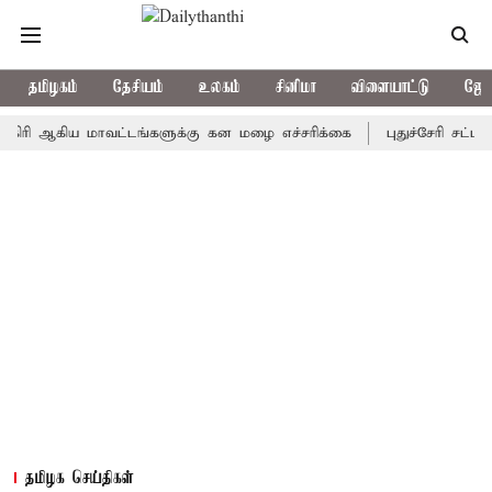
தமிழகம்
தேசியம்
உலகம்
சினிமா
விளையாட்டு
ஜோத
ஆகிய மாவட்டங்களுக்கு கன மழை எச்சரிக்கை
புதுச்சேரி சட்டசபையில
தமிழக செய்திகள்