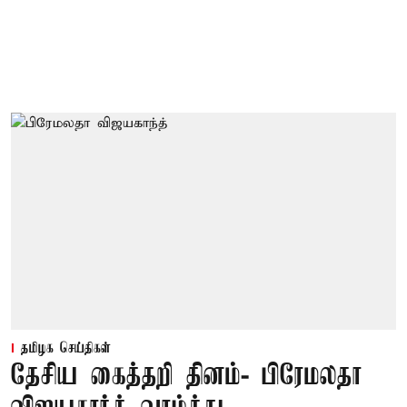
தமிழக செய்திகள்
தேசிய கைத்தறி தினம்- பிரேமலதா