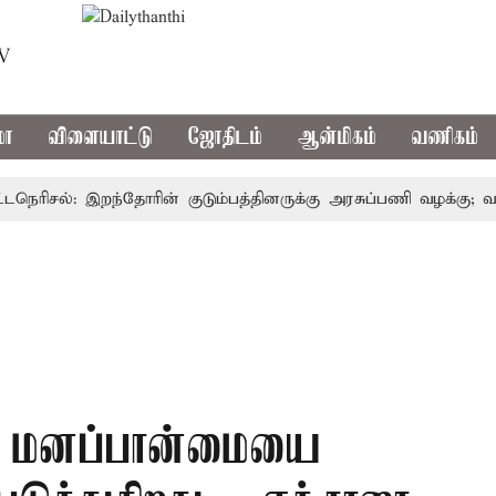
TV
மா
விளையாட்டு
ஜோதிடம்
ஆன்மிகம்
வணிகம்
ிசல்: இறந்தோரின் குடும்பத்தினருக்கு அரசுப்பணி வழக்கு; வரும் 14
ோத மனப்பான்மையை