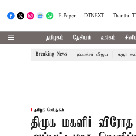
E-Paper
DTNEXT
Thanthi 
தமிழகம்
தேசியம்
உலகம்
சினி
Breaking News
றுவரையறை பாதிக்கும்: முதல்-அமைச்சர் விஜய்
கரூர் கூட்டநெர
தமிழக செய்திகள்
திமுக மகளிர் விர