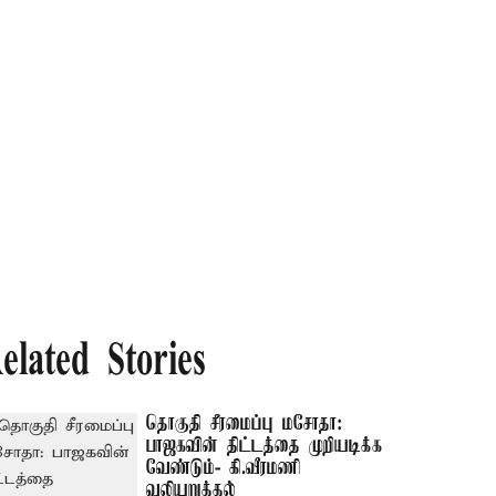
elated Stories
தொகுதி சீரமைப்பு மசோதா:
பாஜகவின் திட்டத்தை முறியடிக்க
வேண்டும்- கி.வீரமணி
வலியுறுத்தல்