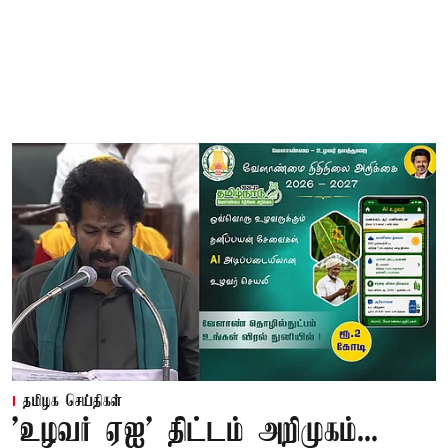
தமிழக செய்திகள்
'உழவர் ஏஐ' திட்டம் அறிமுகம்...