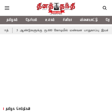
தமிழகம்
தேசியம்
உலகம்
சினிமா
விளையாட்டு
ஜோத
ஆண்டுகளுக்கு ரூ.600 கோடியில் மண்வள பாதுகாப்பு இயக்கம்
விவசாய
தமிழக செய்திகள்