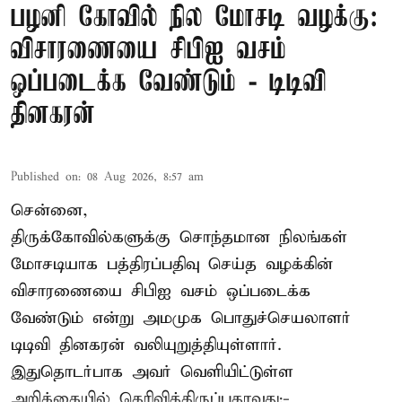
பழனி கோவில் நில மோசடி வழக்கு:
விசாரணையை சிபிஐ வசம்
ஒப்படைக்க வேண்டும் - டிடிவி
தினகரன்
Published on
:
08 Aug 2026, 8:57 am
சென்னை,
திருக்கோவில்களுக்கு சொந்தமான நிலங்கள்
மோசடியாக பத்திரப்பதிவு செய்த வழக்கின்
விசாரணையை சிபிஐ வசம் ஒப்படைக்க
வேண்டும் என்று அமமுக பொதுச்செயலாளர்
டிடிவி தினகரன் வலியுறுத்தியுள்ளார்.
இதுதொடர்பாக அவர் வெளியிட்டுள்ள
அறிக்கையில் தெரிவித்திருப்பதாவது:-