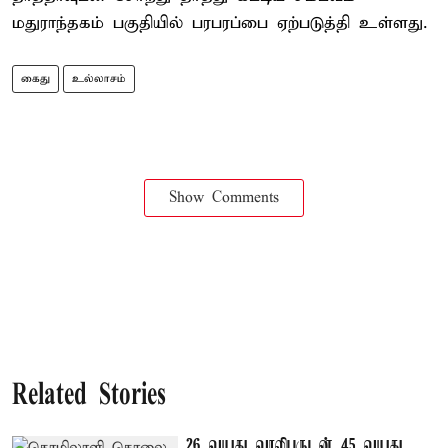
மதுராந்தகம் பகுதியில் பரபரப்பை ஏற்படுத்தி உள்ளது.
கைது
உல்லாசம்
Show Comments
Related Stories
26 வயது வாலிபருடன்..45 வயது