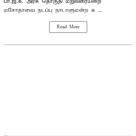
பா.ஜ.க. அரசு தொகுதி மறுவரையறை
மசோதாவை நடப்பு நாடாளுமன்ற க ...
Read More