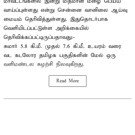
மாவட்டங்களில் இன்று மிதமான மழை பெய்ய
வாய்ப்புள்ளது என்று சென்னை வானிலை ஆய்வு
மையம் தெரிவித்துள்ளது. இதுதொடர்பாக
வெளியிடப்பட்டுள்ள அறிக்கையில்
தெரிவிக்கப்பட்டிருப்பதாவது:-
சுமார் 5.8 கி.மீ. முதல் 7.6 கி.மீ. உயரம் வரை
வட கடலோர தமிழக பகுதிகளின் மேல் ஒரு
வளிமண்டல சுழற்சி நிலவுகிறது.
Read More