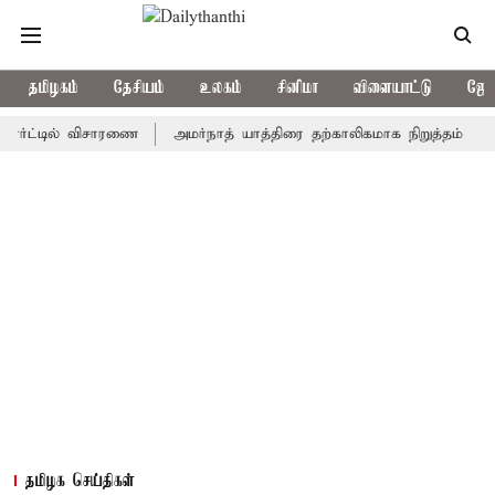
தமிழகம்
தேசியம்
உலகம்
சினிமா
விளையாட்டு
ஜோத
டில் விசாரணை
அமர்நாத் யாத்திரை தற்காலிகமாக நிறுத்தம்
இமாச்ச
தமிழக செய்திகள்