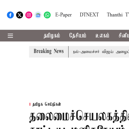
E-Paper
DTNEXT
Thanthi 
தமிழகம்
தேசியம்
உலகம்
சினி
Breaking News
.பி.க்கள் கூட்டத்துக்கு முதல்-அமைச்சர் விஜய் அழைப்பு
மு
தமிழக செய்திகள்
தலைமைச்செயலகத்தில