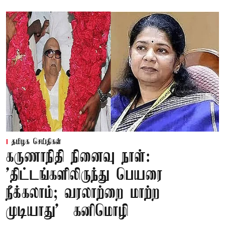
தமிழக செய்திகள்
கருணாநிதி நினைவு நாள்:
'திட்டங்களிலிருந்து பெயரை
நீக்கலாம்; வரலாற்றை மாற்ற
முடியாது' – கனிமொழி