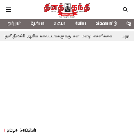
தமிழகம்
தேசியம்
உலகம்
சினிமா
விளையாட்டு
ஜோத
ரி ஆகிய மாவட்டங்களுக்கு கன மழை எச்சரிக்கை
புதுச்சேரி சட்டசபை
தமிழக செய்திகள்