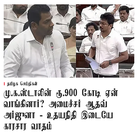
தமிழக செய்திகள்
மு.க.ஸ்டாலின் ரூ.900 கோடி ஏன்
வாங்கினார்? அமைச்சர் ஆதவ்
அர்ஜுனா - உதயநிதி இடையே
காரசார வாதம்