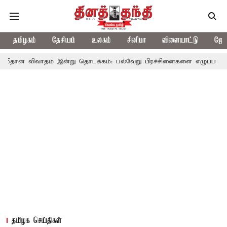
தமிழகம்
தேசியம்
உலகம்
சினிமா
விளையாட்டு
ஜோத
தம் இன்று தொடக்கம்: பல்வேறு பிரச்சினைகளை எழுப்ப எதிர்க்கட்சிகள் த
தமிழக செய்திகள்