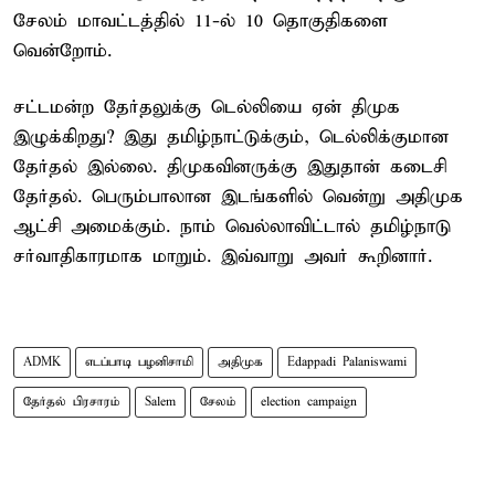
சேலம் மாவட்டத்தில் 11-ல் 10 தொகுதிகளை
வென்றோம்.
சட்டமன்ற தேர்தலுக்கு டெல்லியை ஏன் திமுக
இழுக்கிறது? இது தமிழ்நாட்டுக்கும், டெல்லிக்குமான
தேர்தல் இல்லை. திமுகவினருக்கு இதுதான் கடைசி
தேர்தல். பெரும்பாலான இடங்களில் வென்று அதிமுக
ஆட்சி அமைக்கும். நாம் வெல்லாவிட்டால் தமிழ்நாடு
சர்வாதிகாரமாக மாறும். இவ்வாறு அவர் கூறினார்.
ADMK
எடப்பாடி பழனிசாமி
அதிமுக
Edappadi Palaniswami
தேர்தல் பிரசாரம்
Salem
சேலம்
election campaign