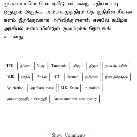
மு.க.ஸ்டாலின் போட்டியிடுவார் என்று எதிர்பார்ப்பு
ஒருபுறம் இருக்க, அம்பாசமுத்திரம் தொகுதியில் சீமான்
களம் இறங்குவதாக அறிவித்துள்ளார். எனவே தமிழக
அரசியல் களம் மீண்டும் சூடிபிடிக்க தொடங்கி
உள்ளது.
TVK
தவெக
Vijay
Tamilnadu
விஜய்
திமுக
மு.க.ஸ்டாலின்
DMK
நாதக
சீமான்
NTK
Seeman
தமிழகம்
இடைத்தேர்தல்
By election
அரசியல் களம்
M.K. Stalin
tn politics
அம்பாசமுத்திரம் தொகுதி
Ambasamudram constituency
Show Comments