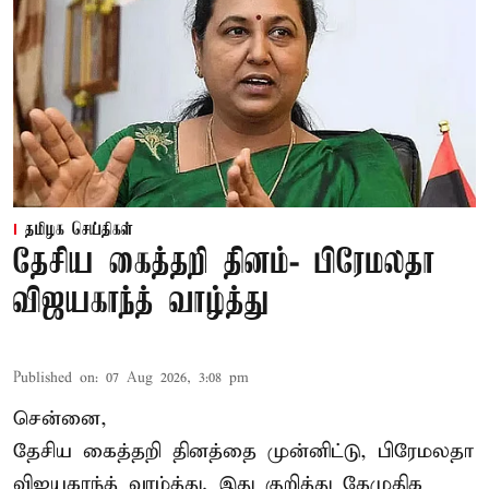
தமிழக செய்திகள்
தேசிய கைத்தறி தினம்- பிரேமலதா
விஜயகாந்த் வாழ்த்து
Published on
:
07 Aug 2026, 3:08 pm
சென்னை,
தேசிய கைத்தறி தினத்தை
முன்னிட்டு, பிரேமலதா
விஜயகாந்த் வாழ்த்து. இது குறித்து தேமுதிக