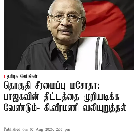
தமிழக செய்திகள்
தொகுதி சீரமைப்பு மசோதா:
பாஜகவின் திட்டத்தை முறியடிக்க
வேண்டும்- கி.வீரமணி வலியுறுத்தல்
Published on
:
07 Aug 2026, 2:57 pm