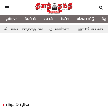
தமிழகம்
தேசியம்
உலகம்
சினிமா
விளையாட்டு
ஜோத
ட்டங்களுக்கு கன மழை எச்சரிக்கை
புதுச்சேரி சட்டசபையில் வரும் 2
தமிழக செய்திகள்