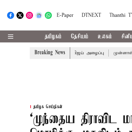
E-Paper
DTNEXT
Thanthi 
தமிழகம்
தேசியம்
உலகம்
சினி
Breaking News
டத்துக்கு முதல்-அமைச்சர் விஜய் அழைப்பு
முன்னாள் அமைச்ச
தமிழக செய்திகள்
‘முந்தைய திராவிட ம