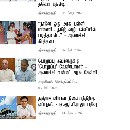
தவெக பதிலடி
தினத்தந்தி
05 Aug 2026
“நானே ஒரு அரசு பள்ளி
மாணவி.. தமிழ் வழி கல்வியில்
படித்தவள்..” - அமைச்சர்
கீர்த்தனா
தினத்தந்தி
07 Jul 2026
பொறுப்பு கவர்னருக்கு
'பொறுப்பு' வேண்டாமா? -
அமைச்சர் வன்னி அரசு கேள்வி
அரசியல் செய்திப்பிரிவு
03 Jul 2026
தஞ்சை விமான நிலையத்திற்கு
ஒப்புதல் - டி.ஆர்.பி.ராஜா பதிவு
தினத்தந்தி
14 Jun 2026