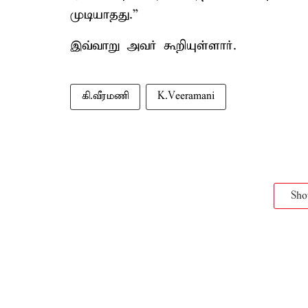
முடியாதது.”
இவ்வாறு அவர் கூறியுள்ளார்.
கி.வீரமணி
K.Veeramani
Sh