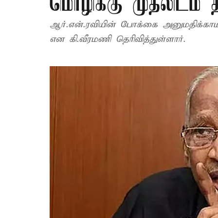
மொழிக்கு முதலிடம் த
ஆர்.என்.ரவியின் போக்கை அனுமதிக்கா
என கி.வீரமணி தெரிவித்துள்ளார்.