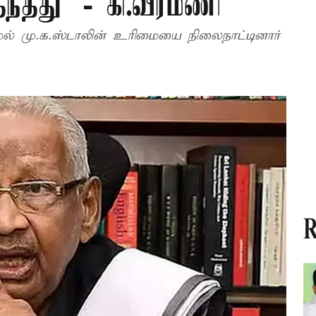
ந்தது’ - கி.வீரமணி
மல் மு.க.ஸ்டாலின் உரிமையை நிலைநாட்டினார்
R