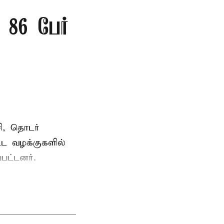
86 பேர்
ி, தொடர்
ட்ட வழக்குகளில்
பட்டனர்.