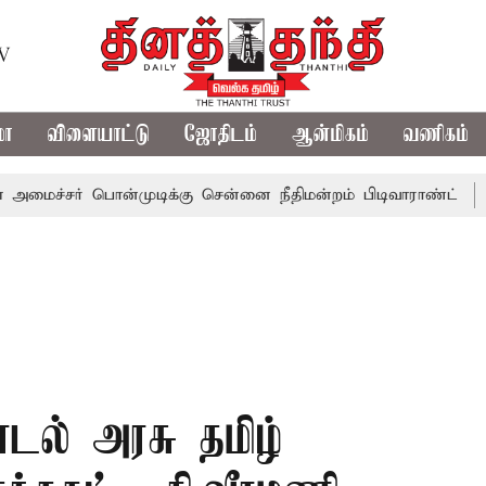
TV
மா
விளையாட்டு
ஜோதிடம்
ஆன்மிகம்
வணிகம்
ர் பொன்முடிக்கு சென்னை நீதிமன்றம் பிடிவாராண்ட்
தொலைநோ
ாடல் அரசு தமிழ்