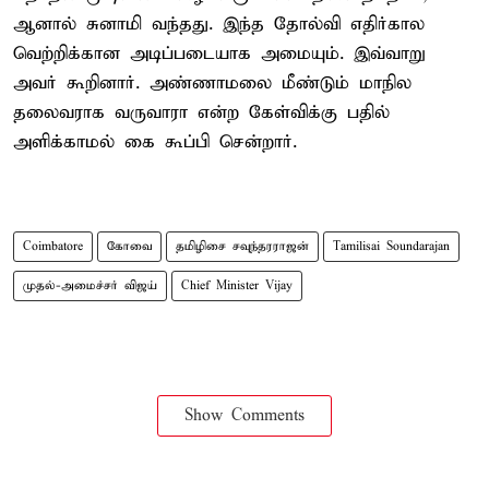
ஆனால் சுனாமி வந்தது. இந்த தோல்வி எதிர்கால
வெற்றிக்கான அடிப்படையாக அமையும். இவ்வாறு
அவர் கூறினார். அண்ணாமலை மீண்டும் மாநில
தலைவராக வருவாரா என்ற கேள்விக்கு பதில்
அளிக்காமல் கை கூப்பி சென்றார்.
Coimbatore
கோவை
தமிழிசை சவுந்தரராஜன்
Tamilisai Soundarajan
முதல்-அமைச்சர் விஜய்
Chief Minister Vijay
Show Comments