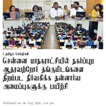
தமிழக செய்திகள்
சென்னை மாநகராட்சியில் நகர்ப்புற
ஆதரவற்றோர் தங்குமிடங்களை
திறம்பட நிர்வகிக்க தன்னார்வ
அமைப்புகளுக்கு பயிற்சி
Published on
:
06 Aug 2026, 2:54 pm