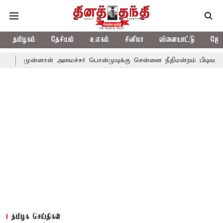
தமிழகம்
தேசியம்
உலகம்
சினிமா
விளையாட்டு
ஜோத
்னாள் அமைச்சர் பொன்முடிக்கு சென்னை நீதிமன்றம் பிடிவாராண்ட்
த
தமிழக செய்திகள்