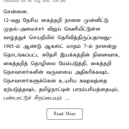
Published on
:
06 Aug 2026, 3:49 pm
சென்னை,
12-வது தேசிய கைத்தறி நாளை முன்னிட்டு
முதல்-அமைச்சர் விஜய் வெளியிட்டுள்ள
வாழ்த்துச் செய்தியில் தெரிவித்திருப்பதாவது:-
1905-ம் ஆண்டு ஆகஸ்ட் மாதம் 7-ம் நாளன்று
தொடங்கப்பட்ட சுதேசி இயக்கத்தின் நினைவாக,
கைத்தறித் தொழிலை மேம்படுத்தி, கைத்தறி
நெசவாளர்களின் வருவாயை அதிகரிக்கவும்,
நெசவாளர்களுக்கென உயரிய கவுரவத்தை
ஏற்படுத்தவும், தமிழ்நாட்டின் பாரம்பரியத்தையும்,
பண்பாட்டுச் சிறப்பையும் ...
Read More