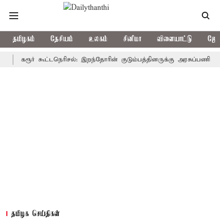
தமிழகம்
தேசியம்
உலகம்
சினிமா
விளையாட்டு
ஜோத
கரூர் கூட்டநெரிசல்: இறந்தோரின் குடும்பத்தினருக்கு அரசுப்பணி வழக்கு; வ
தமிழக செய்திகள்