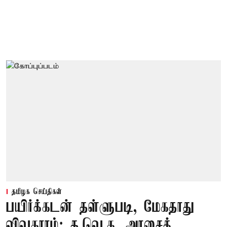
தமிழக செய்திகள்
பயிர்க்கடன் தள்ளுபடி, மேகதாது
விவகாரம்: த.வெ.க. அரசைக்