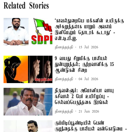
Related Stories
‘காவல்துறையே மக்களின் உயிருக்கு
அச்சுறுத்தலாக மாறும் அவலம்
இனிமேலும் தொடரக் கூடாது’ -
எஸ்.டி.பி.ஐ.
தினத்தந்தி
15 Jul 2026
9 வயது சிறுமிக்கு பாலியல்
துன்புறுத்தல்; குற்றவாளிக்கு 15
ஆண்டுகள் சிறை
தினத்தந்தி
04 Jul 2026
திருவள்ளூர்: அமோனியா வாயு
கசிவால் 2 பேர் உயிரிழப்பு -
செல்வப்பெருந்தகை இரங்கல்
தினத்தந்தி
21 Jun 2026
கும்மிடிப்பூண்டியில் பெண்
குழந்தைக்கு பாலியல் வன்கொடுமை -