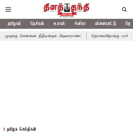
தமிழகம்
தேசியம்
உலகம்
சினிமா
விளையாட்டு
ஜோத
ன்னை நீதிமன்றம் பிடிவாராண்ட்
தொலைநோக்கு பார்வையுடன் கூடிய 
தமிழக செய்திகள்