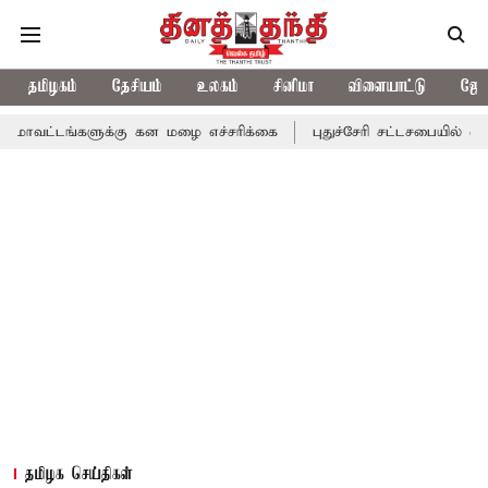
தமிழகம்
தேசியம்
உலகம்
சினிமா
விளையாட்டு
ஜோத
ளுக்கு கன மழை எச்சரிக்கை
புதுச்சேரி சட்டசபையில் வரும் 24ம் தே
தமிழக செய்திகள்