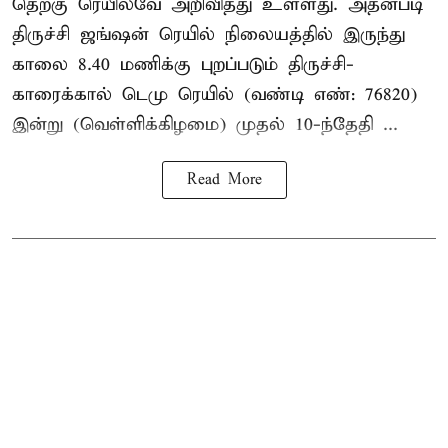
தெற்கு ரெயில்வே அறிவித்து உள்ளது. அதன்படி
திருச்சி ஜங்ஷன் ரெயில் நிலையத்தில் இருந்து
காலை 8.40 மணிக்கு புறப்படும் திருச்சி-
காரைக்கால் டெமு ரெயில் (வண்டி எண்: 76820)
இன்று (வெள்ளிக்கிழமை) முதல் 10-ந்தேதி ...
Read More