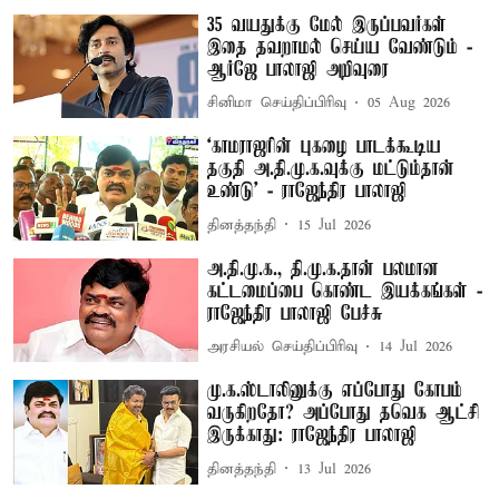
35 வயதுக்கு மேல் இருப்பவர்கள்
இதை தவறாமல் செய்ய வேண்டும் -
ஆர்ஜே பாலாஜி அறிவுரை
சினிமா செய்திப்பிரிவு
05 Aug 2026
‘காமராஜரின் புகழை பாடக்கூடிய
தகுதி அ.தி.மு.க.வுக்கு மட்டும்தான்
உண்டு’ - ராஜேந்திர பாலாஜி
தினத்தந்தி
15 Jul 2026
அ.தி.மு.க., தி.மு.க.தான் பலமான
கட்டமைப்பை கொண்ட இயக்கங்கள் -
ராஜேந்திர பாலாஜி பேச்சு
அரசியல் செய்திப்பிரிவு
14 Jul 2026
மு.க.ஸ்டாலினுக்கு எப்போது கோபம்
வருகிறதோ? அப்போது தவெக ஆட்சி
இருக்காது: ராஜேந்திர பாலாஜி
தினத்தந்தி
13 Jul 2026