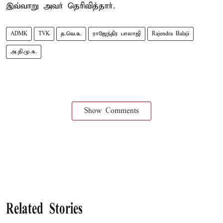
இவ்வாறு அவர் தெரிவித்தார்.
ADMK
TVK
த.வெ.க.
ராஜேந்திர பாலாஜி
Rajendra Balaji
அ.தி.மு.க.
Show Comments
Related Stories