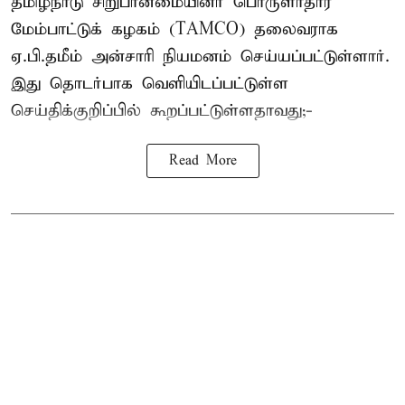
தமிழ்நாடு சிறுபான்மையினர் பொருளாதார
மேம்பாட்டுக் கழகம் (TAMCO) தலைவராக
ஏ.பி.தமீம் அன்சாரி நியமனம் செய்யப்பட்டுள்ளார்.
இது தொடர்பாக வெளியிடப்பட்டுள்ள
செய்திக்குறிப்பில் கூறப்பட்டுள்ளதாவது;-
Read More