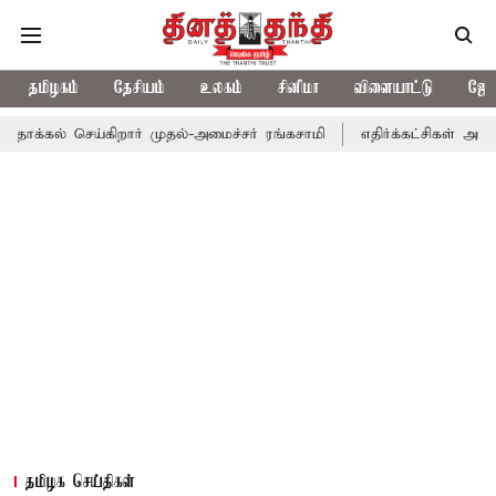
தமிழகம்
தேசியம்
உலகம்
சினிமா
விளையாட்டு
ஜோத
ெய்கிறார் முதல்-அமைச்சர் ரங்கசாமி
எதிர்க்கட்சிகள் அமளி: நாடாள
தமிழக செய்திகள்