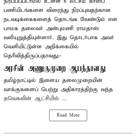
நிரப்பப்படாமல் உள்ள 6 லட்சம் காலிப்
பணியிடங்களை விரைந்து நிரப்புவதற்கான
நடவடிக்கைகளைத் தொடங்க வேண்டும் என
பாமக தலைவர் அன்புமணி ராமதாஸ்
வலியுறுத்தியுள்ளார். இது தொடர்பாக அவர்
வெளியிட்டுள்ள அறிக்கையில்
தெரிவித்திருப்பதாவது;-
அரசின் அணுகுமுறை ஆபத்தானது
தமிழ்நாட்டில் இளைய தலைமுறையின்
வாக்குகளைப் பெற்று அதிகாரத்திற்கு வந்த
தவெகவின் ஆட்சியில் ...
Read More