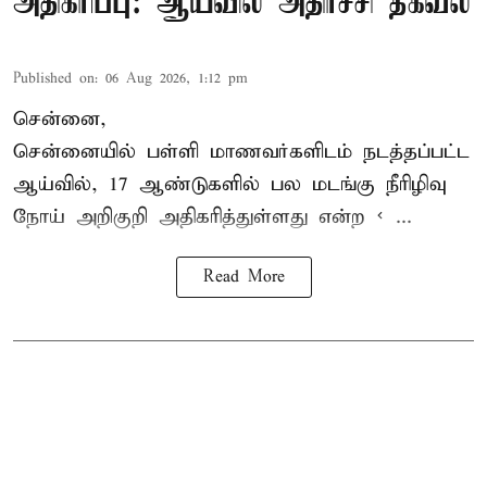
அதிகரிப்பு: ஆய்வில் அதிர்ச்சி தகவல்
Published on
:
06 Aug 2026, 1:12 pm
சென்னை,
சென்னை
யில் பள்ளி மாணவர்களிடம் நடத்தப்பட்ட
ஆய்வில், 17 ஆண்டுகளில் பல மடங்கு
நீரிழிவு
நோய்
அறிகுறி அதிகரித்துள்ளது என்ற < ...
Read More