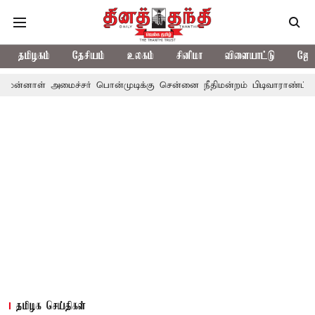
தமிழகம்
தேசியம்
உலகம்
சினிமா
விளையாட்டு
ஜோத
மைச்சர் பொன்முடிக்கு சென்னை நீதிமன்றம் பிடிவாராண்ட்
தொலைநோக
தமிழக செய்திகள்