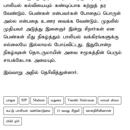
பாலியல் கல்வியையும் கண்டிப்பாக கற்றுத் தர
வேண்டும். பெண்கள் என்பவர்கள் போதைப் பொருள்
அல்ல என்பதை உணர வைக்க வேண்டும். முதலில்
முதியவர் அடுத்து இளைஞர் இன்று சிறார்கள் என
பெண்கள் மீது நிகழ்த்தும் பாலியல் வக்கிரங்களுக்கு
எல்லையே இல்லாமல் போய்விட்டது. இதுபோன்ற
நிகழ்வுகள் தொடருமாயின் அவை சமூகத்தின் பெரும்
சாபக்கேடாக அமையும்.
இவ்வாறு அதில் தெரிவித்துள்ளார்.
பாஜக
BJP
Madurai
மதுரை
Vanathi Srinivasan
sexual abuse
கூட்டு பாலியல் வன்கொடுமை
13 வயது சிறுமி
வானதிசீனிவாசன்
child girl