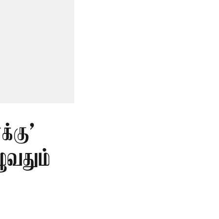
்கு’
ுவதும்