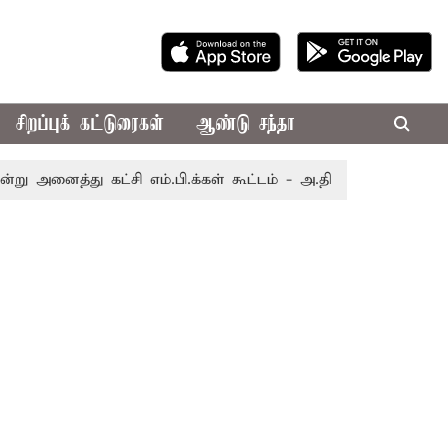
சிறப்புக் கட்டுரைகள்
ஆண்டு சந்தா
து கட்சி எம்.பி.க்கள் கூட்டம் - அ.தி.மு.க., தி.மு.க. புறக்கண