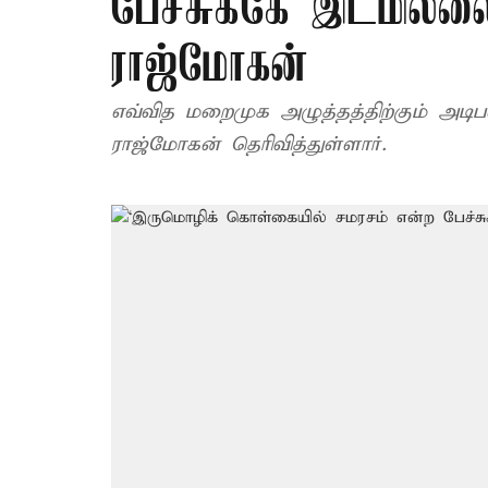
பேச்சுக்கே இடமில்ல
ராஜ்மோகன்
எவ்வித மறைமுக அழுத்தத்திற்கும் அ
ராஜ்மோகன் தெரிவித்துள்ளார்.