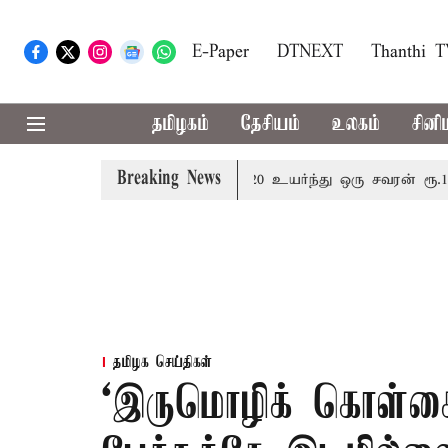
E-Paper
DTNEXT
Thanthi 
தமிழகம்
தேசியம்
உலகம்
சினி
Breaking News
தின் விலை சவரனுக்கு ரூ.520 உயர்ந்து ஒரு சவரன் ரூ.1,11,72
தமிழக செய்திகள்
‘இருமொழிக் கொள்கை