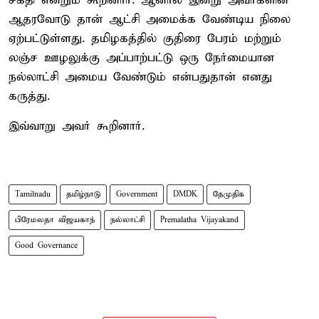
சக்தி என்றும் கூறினார். ஆனால் இன்று அவர்களின்
ஆதரவோடு தான் ஆட்சி அமைக்க வேண்டிய நிலை
ஏற்பட்டுள்ளது. தமிழகத்தில் குதிரை பேரம் மற்றும்
லஞ்ச ஊழலுக்கு அப்பாற்பட்டு ஒரு நேர்மையான
நல்லாட்சி அமைய வேண்டும் என்பதுதான் எனது
கருத்து.
இவ்வாறு அவர் கூறினார்.
Tamilnadu
தமிழ்நாடு
Government
DMDK
தேமுதிக
பிரேமலதா விஜயகாந்
நல்லாட்சி
Premalatha Vijayakand
Good Governance