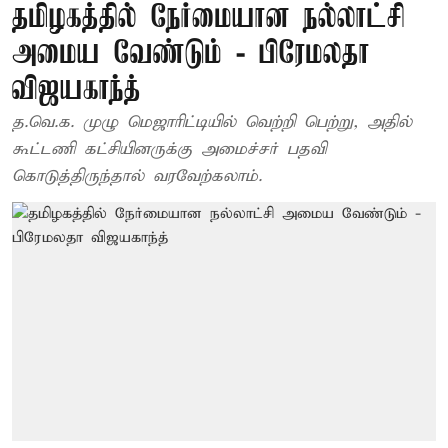
தமிழகத்தில் நேர்மையான நல்லாட்சி
அமைய வேண்டும் - பிரேமலதா
விஜயகாந்த்
த.வெ.க. முழு மெஜாரிட்டியில் வெற்றி பெற்று, அதில்
கூட்டணி கட்சியினருக்கு அமைச்சர் பதவி
கொடுத்திருந்தால் வரவேற்கலாம்.