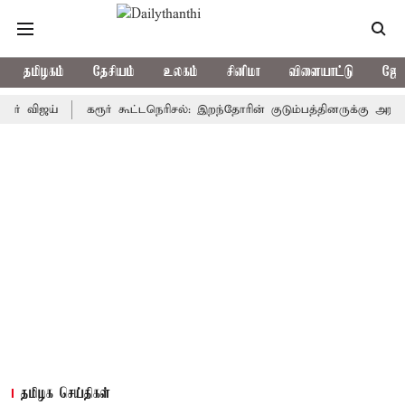
தமிழகம்
தேசியம்
உலகம்
சினிமா
விளையாட்டு
ஜோத
 விஜய்
கரூர் கூட்டநெரிசல்: இறந்தோரின் குடும்பத்தினருக்கு அரசுப்பண
தமிழக செய்திகள்