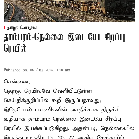
தமிழக செய்திகள்
தாம்பரம்-நெல்லை இடையே சிறப்பு
ரெயில்
Published on
:
06 Aug 2026, 1:28 am
சென்னை,
தெற்கு ரெயில்வே வெளியிட்டுள்ள
செய்திக்குறிப்பில் கூறி இருப்பதாவது;
இதேபோல் பயணிகளின் வசதிக்காக திருச்சி
வழியாக தாம்பரம்-நெல்லை இடையே சிறப்பு
ரெயில் இயக்கப்படுகிறது. அதன்படி, நெல்லையில்
இருந்து வருகிற 13, 20, 27 ஆகிய தேதிகளில்