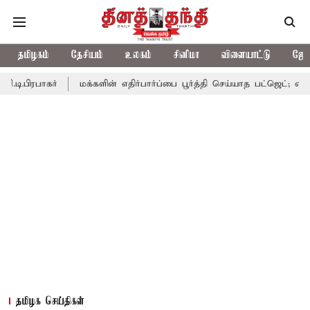
தமிழகம்
தேசியம்
உலகம்
சினிமா
விளையாட்டு
ஜோத
ர்
மக்களின் எதிர்பார்ப்பை பூர்த்தி செய்யாத பட்ஜெட்; எடப்பாடி பழனி
தமிழக செய்திகள்