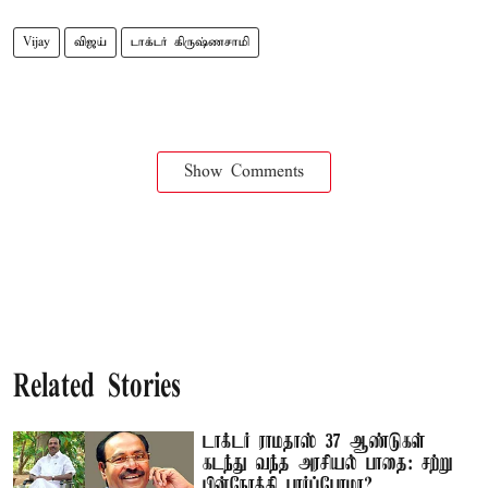
Vijay
விஜய்
டாக்டர் கிருஷ்ணசாமி
Show Comments
Related Stories
டாக்டர் ராமதாஸ் 37 ஆண்டுகள்
கடந்து வந்த அரசியல் பாதை: சற்று
பின்நோக்கி பார்ப்போமா?