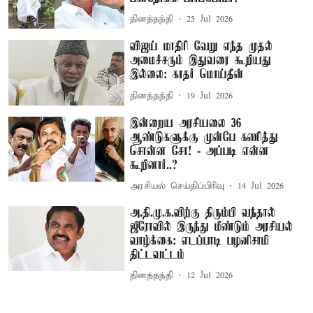
தினத்தந்தி
25 Jul 2026
விஜய் மாதிரி வேறு எந்த முதல்
அமைச்சரும் இதுவரை கூறியது
இல்லை: காதர் மொய்தீன்
தினத்தந்தி
19 Jul 2026
இன்றைய அரசியலை 36
ஆண்டுகளுக்கு முன்பே கணித்து
சொன்ன சோ! - அப்படி என்ன
கூறினார்..?
அரசியல் செய்திப்பிரிவு
14 Jul 2026
அ.தி.மு.க.விற்கு திரும்பி வந்தால்
ஜீரோவில் இருந்து மீண்டும் அரசியல்
வாழ்க்கை: எடப்பாடி பழனிசாமி
திட்டவட்டம்
தினத்தந்தி
12 Jul 2026