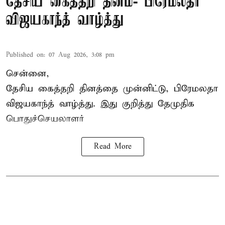
தேசிய கைத்தறி தினம்- பிரேமலதா
விஜயகாந்த் வாழ்த்து
Published on
:
07 Aug 2026, 3:08 pm
சென்னை,
தேசிய கைத்தறி தினத்தை
முன்னிட்டு, பிரேமலதா
விஜயகாந்த் வாழ்த்து. இது குறித்து தேமுதிக
பொதுச்செயலாளர்
Read More