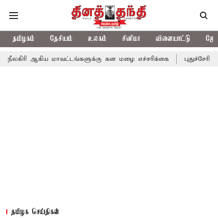
தமிழகம்
தேசியம்
உலகம்
சினிமா
விளையாட்டு
ஜோத
கிய மாவட்டங்களுக்கு கன மழை எச்சரிக்கை
புதுச்சேரி சட்டசபையில்
தமிழக செய்திகள்