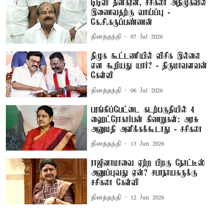
டிடிவி தினகரன், சசிகலா அதிமுகவில்
இணைவதற்கு வாய்ப்பு -
கே.சி.கருப்பண்ணன்
தினத்தந்தி
07 Jul 2026
திமுக கூட்டணியில் விசிக இல்லை
என கூறியது யார்? - திருமாவளவன்
கேள்வி
தினத்தந்தி
06 Jul 2026
பரங்கிப்பேட்டை கடற்பகுதியில் 4
ஹைட்ரோகார்பன் கிணறுகள்: அரசு
அனுமதி அளிக்கக்கூடாது - சசிகலா
தினத்தந்தி
13 Jun 2026
ராஜினாமாவை ஏற்ற பிறகு நோட்டீஸ்
அனுப்புவது ஏன்? சபாநாயகருக்கு
சசிகலா கேள்வி
தினத்தந்தி
12 Jun 2026