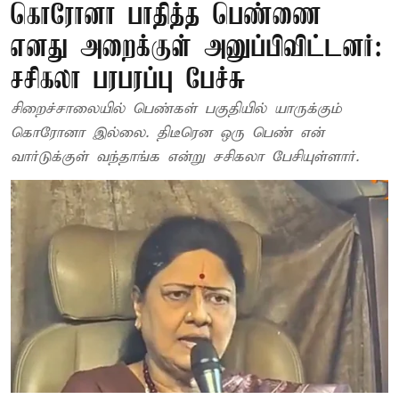
கொரோனா பாதித்த பெண்ணை
எனது அறைக்குள் அனுப்பிவிட்டனர்:
சசிகலா பரபரப்பு பேச்சு
சிறைச்சாலையில் பெண்கள் பகுதியில் யாருக்கும்
கொரோனா இல்லை. திடீரென ஒரு பெண் என்
வார்டுக்குள் வந்தாங்க என்று சசிகலா பேசியுள்ளார்.