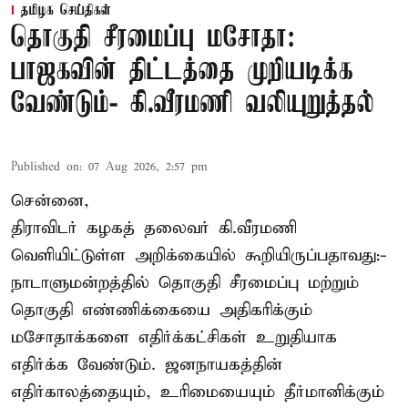
தமிழக செய்திகள்
தொகுதி சீரமைப்பு மசோதா:
பாஜகவின் திட்டத்தை முறியடிக்க
வேண்டும்- கி.வீரமணி வலியுறுத்தல்
Published on
:
07 Aug 2026, 2:57 pm
சென்னை,
திராவிடர் கழகத் தலைவர் கி.வீரமணி
வெளியிட்டுள்ள அறிக்கையில் கூறியிருப்பதாவது:-
நாடாளுமன்றத்தில் தொகுதி சீரமைப்பு மற்றும்
தொகுதி எண்ணிக்கையை அதிகரிக்கும்
மசோதாக்களை எதிர்க்கட்சிகள் உறுதியாக
எதிர்க்க வேண்டும். ஜனநாயகத்தின்
எதிர்காலத்தையும், உரிமையையும் தீர்மானிக்கும்