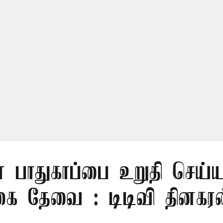
் பாதுகாப்பை உறுதி செய்ய
கை தேவை : டிடிவி தினகரன