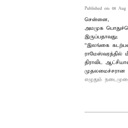
Published on
:
08 Aug 
சென்னை,
அமமுக பொதுச்செய
இருப்பதாவது;
“இலங்கை கடற்பட
ராமேஸ்வரத்தில் 
திராவிட ஆட்சிய
முதலமைச்சரான ப
எழுதும் நடைமுற