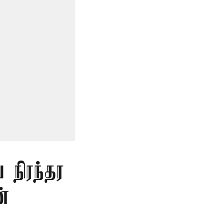
 நிரந்தர
்