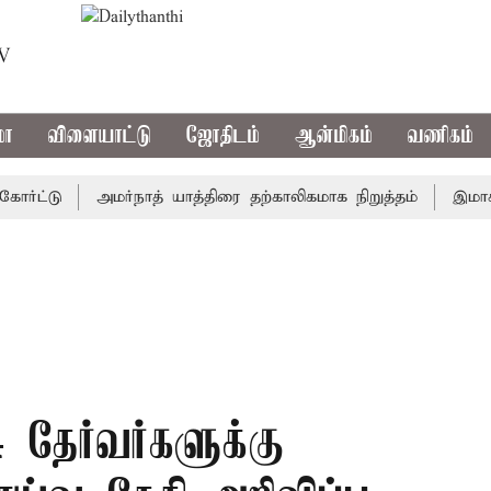
TV
மா
விளையாட்டு
ஜோதிடம்
ஆன்மிகம்
வணிகம்
்டு
அமர்நாத் யாத்திரை தற்காலிகமாக நிறுத்தம்
இமாச்சலத்த
4 தேர்வர்களுக்கு