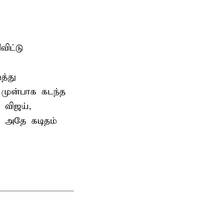
ிட்டு
த்து
 முன்பாக கடந்த
 விஜய்,
ு அதே கடிதம்