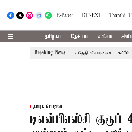
E-Paper
DTNEXT
Thanthi 
தமிழகம்
தேசியம்
உலகம்
சினி
Breaking News
ேல்முறையீட்டு மனு வரும் 14-ம் தேதி விசாரணை - சுப்ரீம் கோர்ட
தமிழக செய்திகள்
டிஎன்பிஎஸ்சி குரூப் 