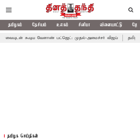
தமிழகம்
தேசியம்
உலகம்
சினிமா
விளையாட்டு
ஜோத
டிய வேளாண் பட்ஜெட்: முதல்-அமைச்சர் விஜய்
தமிழக அரசியலில் ப
தமிழக செய்திகள்