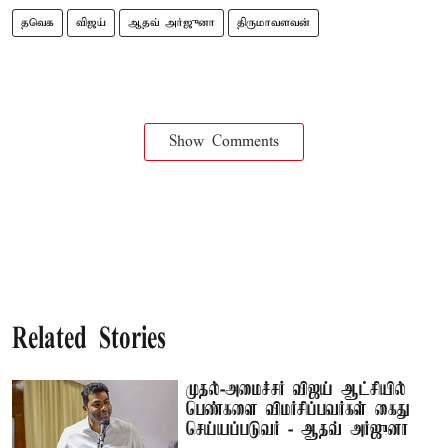
தவெக
விஜய்
ஆதவ் அர்ஜுனா
திருமாவளவன்
Show Comments
Related Stories
முதல்-அமைச்சர் விஜய் ஆட்சியில்
பெண்களை விமர்சிப்பவர்கள் கைது
செய்யப்படுவர் - ஆதவ் அர்ஜுனா