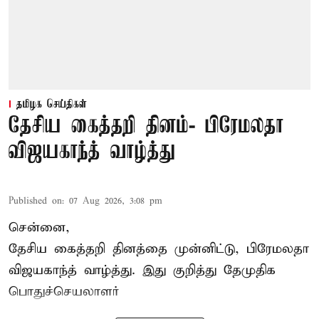
தமிழக செய்திகள்
தேசிய கைத்தறி தினம்- பிரேமலதா
விஜயகாந்த் வாழ்த்து
Published on
:
07 Aug 2026, 3:08 pm
சென்னை,
தேசிய கைத்தறி தினத்தை
முன்னிட்டு, பிரேமலதா
விஜயகாந்த் வாழ்த்து. இது குறித்து தேமுதிக
பொதுச்செயலாளர்