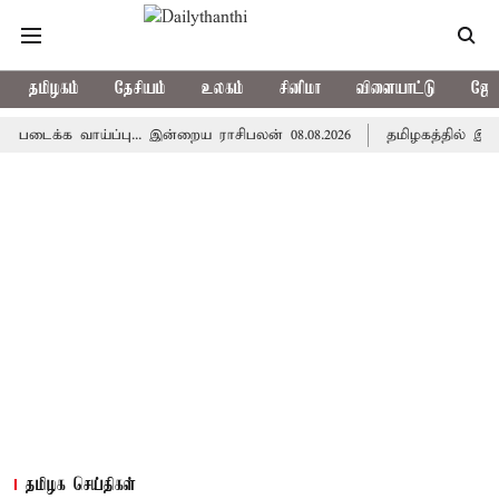
தமிழகம்
தேசியம்
உலகம்
சினிமா
விளையாட்டு
ஜோத
 வாய்ப்பு... இன்றைய ராசிபலன் 08.08.2026
தமிழகத்தில் இன்று மழ
தமிழக செய்திகள்