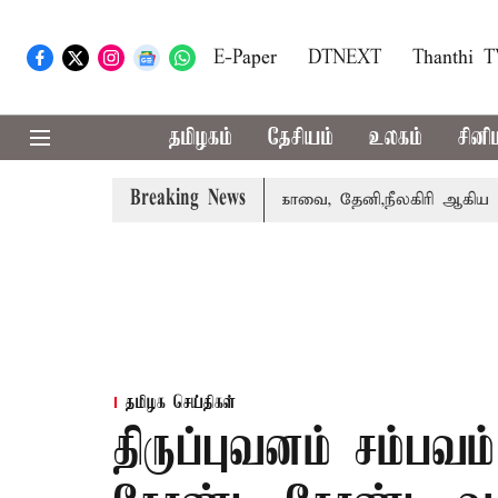
E-Paper
DTNEXT
Thanthi 
தமிழகம்
தேசியம்
உலகம்
சினி
Breaking News
வாபஸ் பெற்றார் சங்கீதா
கோவை, தேனி,நீலகிரி ஆகிய மாவட்
தமிழக செய்திகள்
திருப்புவனம் சம்பவம