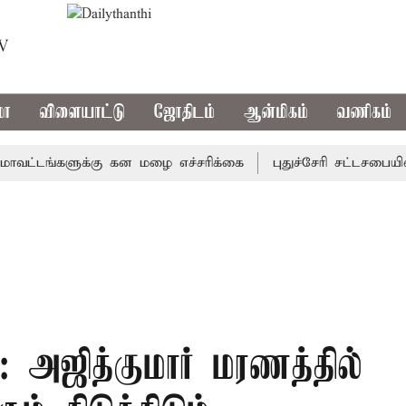
TV
மா
விளையாட்டு
ஜோதிடம்
ஆன்மிகம்
வணிகம்
டங்களுக்கு கன மழை எச்சரிக்கை
புதுச்சேரி சட்டசபையில் வர
்: அஜித்குமார் மரணத்தில்