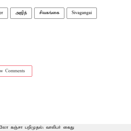
er
அஜித்
சிவகங்கை
Sivagangai
ow Comments