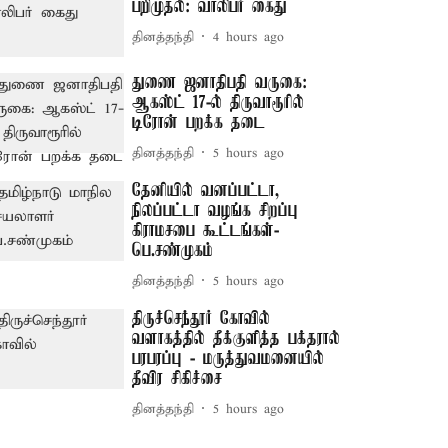
பறிமுதல்: வாலிபர் கைது
தினத்தந்தி
4 hours ago
துணை ஜனாதிபதி வருகை:
ஆகஸ்ட் 17-ல் திருவாரூரில்
டிரோன் பறக்க தடை
தினத்தந்தி
5 hours ago
தேனியில் வனப்பட்டா,
நிலப்பட்டா வழங்க சிறப்பு
கிராமசபை கூட்டங்கள்-
பெ.சண்முகம்
தினத்தந்தி
5 hours ago
திருச்செந்தூர் கோவில்
வளாகத்தில் தீக்குளித்த பக்தரால்
பரபரப்பு - மருத்துவமனையில்
தீவிர சிகிச்சை
தினத்தந்தி
5 hours ago