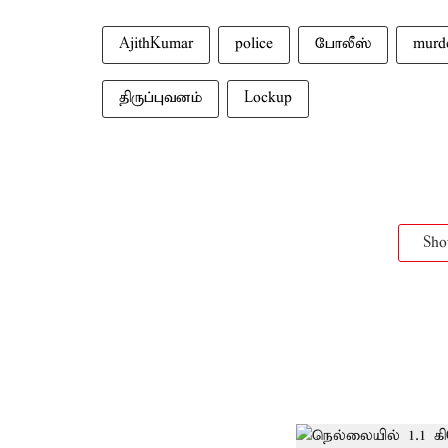
AjithKumar
police
போலீஸ்
murd
திருப்புவனம்
Lockup
Sh