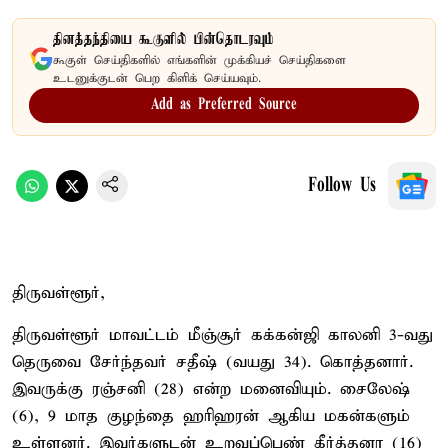
தினத்தந்தியை கூகுளில் பின்தொடரவும்
கூகுள் செய்திகளில் எங்களின் முக்கியச் செய்திகளை
உடனுக்குடன் பெற கிளிக் செய்யவும்.
Add as Preferred Source
Follow Us
திருவள்ளூர்,
திருவள்ளூர் மாவட்டம் மீஞ்சூர் கக்கன்ஜி காலனி 3-வது
தெருவை சேர்ந்தவர் சதீஷ் (வயது 34). கொத்தனார்.
இவருக்கு ரஞ்சனி (28) என்ற மனைவியும். சைலேஷ்
(6), 9 மாத குழந்தை ஹரிஹரன் ஆகிய மகன்களும்
உள்ளனர். இவர்களுடன் உறவுப்பெண் கீர்த்தனா (16)