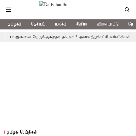
தமிழகம்
தேசியம்
உலகம்
சினிமா
விளையாட்டு
ஜோத
ா.ஜ.க.வை நெருங்குகிறதா தி.மு.க.? அனைத்துக்கட்சி எம்.பி.க்கள் கூட்டத
தமிழக செய்திகள்