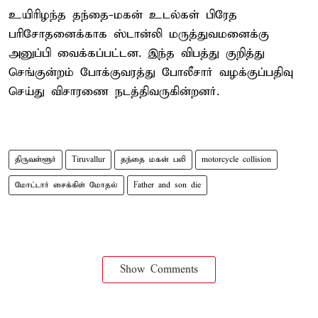
உயிரிழந்த தந்தை-மகன் உடல்கள் பிரேத
பரிசோதனைக்காக ஸ்டான்லி மருத்துவமனைக்கு
அனுப்பி வைக்கப்பட்டன. இந்த விபத்து குறித்து
செங்குன்றம் போக்குவரத்து போலீசார் வழக்குப்பதிவு
செய்து விசாரணை நடத்திவருகின்றனர்.
திருவள்ளூர்
Tiruvallur
தந்தை மகன் பலி
motorcycle collision
மோட்டார் சைக்கிள் மோதல்
Father and son die
Show Comments