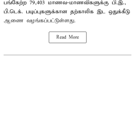
பங்கேற்ற 79,403 மாணவ-மாணவிகளுக்கு பி.இ.,
பி.டெக். படிப்புகளுக்கான தற்காலிக இட ஒதுக்கீடு
ஆணை வழங்கப்பட்டுள்ளது.
Read More