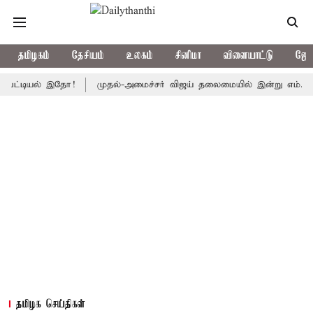
தமிழகம்
தேசியம்
உலகம்
சினிமா
விளையாட்டு
ஜோத
யல் இதோ!
முதல்-அமைச்சர் விஜய் தலைமையில் இன்று எம்.பி.க்கள் கூட்டம
தமிழக செய்திகள்